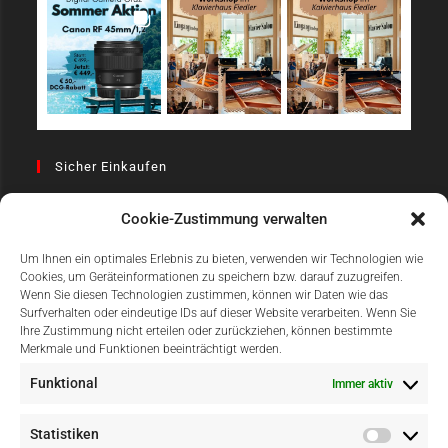
Sicher Einkaufen
Cookie-Zustimmung verwalten
Um Ihnen ein optimales Erlebnis zu bieten, verwenden wir Technologien wie
Cookies, um Geräteinformationen zu speichern bzw. darauf zuzugreifen.
Wenn Sie diesen Technologien zustimmen, können wir Daten wie das
Surfverhalten oder eindeutige IDs auf dieser Website verarbeiten. Wenn Sie
Einfach Online Bezahlen
Ihre Zustimmung nicht erteilen oder zurückziehen, können bestimmte
Merkmale und Funktionen beeinträchtigt werden.
Funktional
Immer aktiv
Statistiken