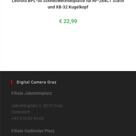
Leofoto BPL-50 Schnellwechselplatte für RF-284CT Stativ
und XB-32 Kugelkopf
€
22,99
Digital Camera Graz
Filiale Jakominiplatz
Jakominiplatz 5, 8010 Graz
Österreich
+43 316 82 99 00
Filiale Südtiroler Platz