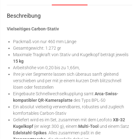
Beschreibung
Vielseitiges Carbon-Stativ
Packmaß von nur 460 mm Länge
Gesamtgewicht: 1.272 gr
Maximale Tragkraft von Stativ und Kugelkopf beträgt jeweils
15 kg
Arbeitshöhe von 0,20 bis zu 1,65m,
Ihre je vier Segmente lassen sich überaus sanft gleitend
verschieben und per mit je einem kurzen Dreh blitzschnell
lösen oder feststellen
Eingebaute Schnellwechselkupplung samt
Arca-Swiss-
kompatibler QR-Kameraplatte
des Typs BPL-50
Ein absolut vielseitig verwendbares, robustes und zugleich
komfortables Carbon-Stativ
Geliefert wird es im Set, zusammen mit dem Leofoto
XB-32
Kugelkopf
(er wiegt 300 g), einem
Multi-Tool
und einem Satz
Edelstahl-Spikes
. Alles zusammen paßt in die