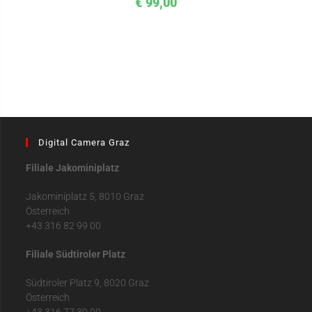
€
99,00
Digital Camera Graz
Filiale Jakominiplatz
Jakominiplatz 5, 8010 Graz
Österreich
+43 316 82 99 00
Filiale Südtiroler Platz
Südtiroler Platz 9, 8020 Graz
Österreich
+43 316 77 39 00