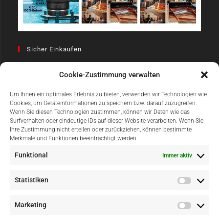
Sicher Einkaufen
Cookie-Zustimmung verwalten
Um Ihnen ein optimales Erlebnis zu bieten, verwenden wir Technologien wie
Cookies, um Geräteinformationen zu speichern bzw. darauf zuzugreifen.
Wenn Sie diesen Technologien zustimmen, können wir Daten wie das
Surfverhalten oder eindeutige IDs auf dieser Website verarbeiten. Wenn Sie
Einfach Online Bezahlen
Ihre Zustimmung nicht erteilen oder zurückziehen, können bestimmte
Merkmale und Funktionen beeinträchtigt werden.
Funktional
Immer aktiv
Statistiken
Marketing