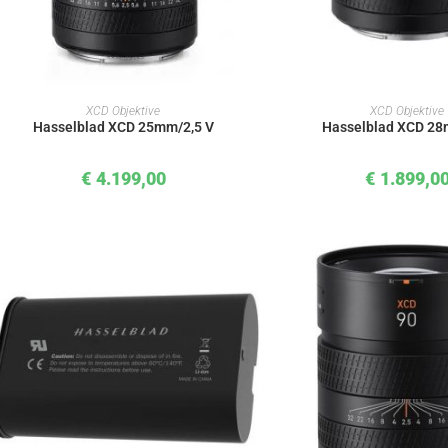
IN DEN WARENKORB
IN DEN WAREN
XCD Objektive
XCD Objektive
Hasselblad XCD 25mm/2,5 V
Hasselblad XCD 2
€
4.199,00
€
1.899,0