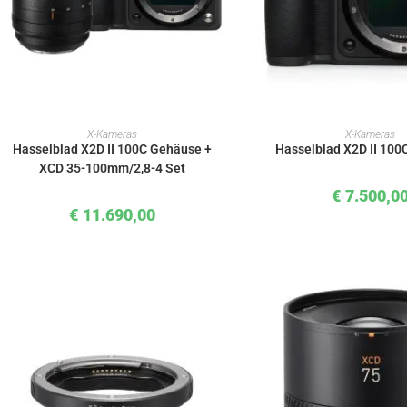
IN DEN WARENKORB
IN DEN WAREN
X-Kameras
X-Kameras
Hasselblad X2D II 100C Gehäuse +
Hasselblad X2D II 10
XCD 35-100mm/2,8-4 Set
€
7.500,0
€
11.690,00