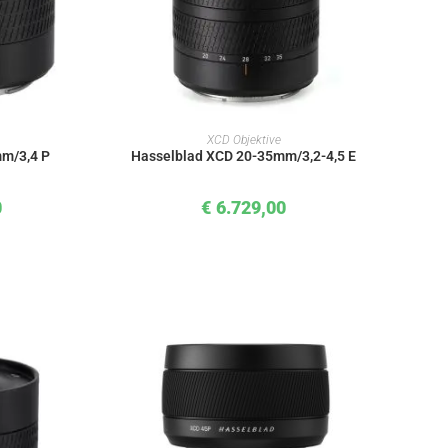
KORB
IN DEN WARENKORB
XCD Objektive
m/3,4 P
Hasselblad XCD 20-35mm/3,2-4,5 E
0
€
6.729,00