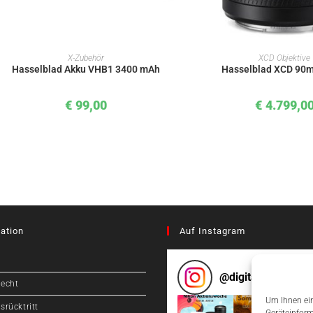
IN DEN WARENKORB
IN DEN WAREN
X-Zubehör
XCD Objektive
Hasselblad Akku VHB1 3400 mAh
Hasselblad XCD 90m
€
99,00
€
4.799,0
ation
Auf Instagram
@
digitalcameragr
recht
Um Ihnen ein
srücktritt