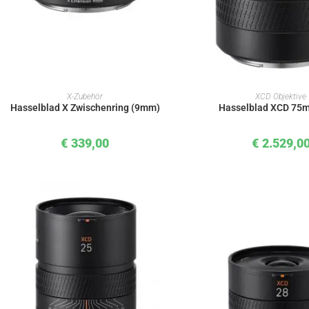
IN DEN WARENKORB
IN DEN WAREN
X-Zubehör
XCD Objektive
Hasselblad X Zwischenring (9mm)
Hasselblad XCD 75m
€
339,00
€
2.529,0