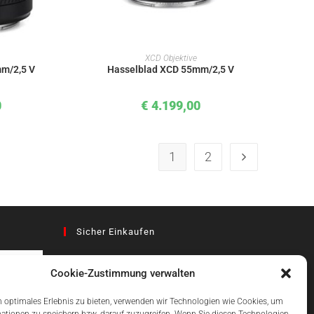
KORB
IN DEN WARENKORB
XCD Objektive
m/2,5 V
Hasselblad XCD 55mm/2,5 V
0
€
4.199,00
1
2
Sicher Einkaufen
Cookie-Zustimmung verwalten
az
 optimales Erlebnis zu bieten, verwenden wir Technologien wie Cookies, um