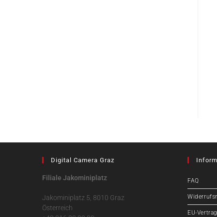
Digital Camera Graz
Inform
Filiale Jakominiplatz
FAQ
Widerrufs
Jakominiplatz 5, 8010 Graz
Österreich
EU-Vertrag