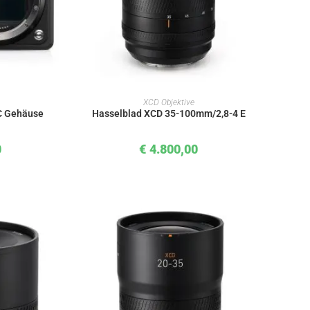
KORB
IN DEN WARENKORB
XCD Objektive
0C Gehäuse
Hasselblad XCD 35-100mm/2,8-4 E
0
€
4.800,00