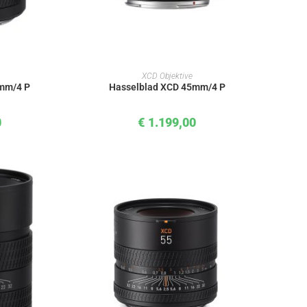
KORB
IN DEN WARENKORB
XCD Objektive
8mm/4 P
Hasselblad XCD 45mm/4 P
0
€
1.199,00