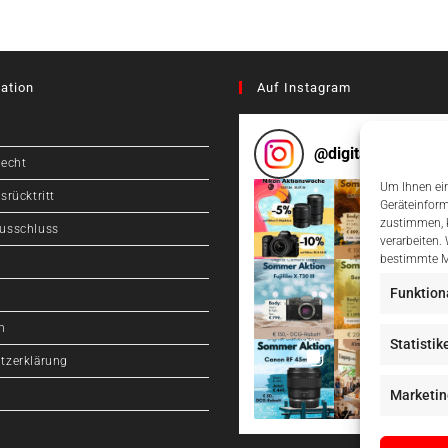
ation
Auf Instagram
@
digitalcameragr
recht
Um Ihnen ein
srücktritt
Geräteinform
zustimmen, k
usschluss
verarbeiten.
bestimmte M
Funktion
m
Statistik
tzerklärung
Marketin