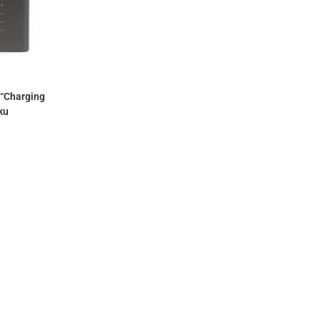
KORB
 “Charging
ku