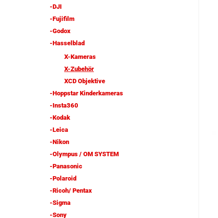
-DJI
-Fujifilm
-Godox
-Hasselblad
X-Kameras
X-Zubehör
XCD Objektive
-Hoppstar Kinderkameras
-Insta360
-Kodak
-Leica
-Nikon
-Olympus / OM SYSTEM
-Panasonic
-Polaroid
-Ricoh/ Pentax
-Sigma
-Sony