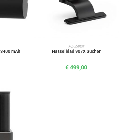
KORB
IN DEN WARENKORB
X-Zubehör
 3400 mAh
Hasselblad 907X Sucher
€
499,00