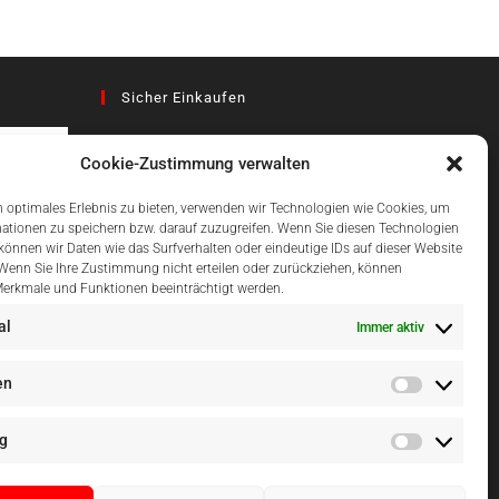
Sicher Einkaufen
Cookie-Zustimmung verwalten
az
 optimales Erlebnis zu bieten, verwenden wir Technologien wie Cookies, um
ationen zu speichern bzw. darauf zuzugreifen. Wenn Sie diesen Technologien
önnen wir Daten wie das Surfverhalten oder eindeutige IDs auf dieser Website
Einfach Online Bezahlen
 Wenn Sie Ihre Zustimmung nicht erteilen oder zurückziehen, können
erkmale und Funktionen beeinträchtigt werden.
al
Immer aktiv
en
g