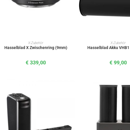
IN DEN WARENKORB
IN DEN WAREN
X-Zubehör
X-Zubehör
Hasselblad X Zwischenring (9mm)
Hasselblad Akku VHB1
€
339,00
€
99,00