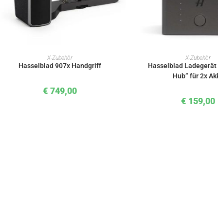
IN DEN WARENKORB
IN DEN WAREN
X-Zubehör
X-Zubehör
Hasselblad 907x Handgriff
Hasselblad Ladegerät
Hub” für 2x Ak
€
749,00
€
159,00