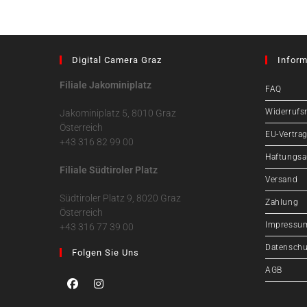
Digital Camera Graz
Inform
Filiale Jakominiplatz
FAQ
Widerrufs
Jakominiplatz 5, 8010 Graz
Österreich
EU-Vertrag
+43 316 82 99 00
Haftungsa
Filiale Südtiroler Platz
Versand
Südtiroler Platz 9, 8020 Graz
Zahlung
Österreich
Impressu
+43 316 77 39 00
Datenschu
Folgen Sie Uns
AGB