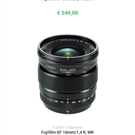
€
549,00
IN DEN WARENKORB
Fujifilm X Objektive
Fujifilm XF 16mm/1,4 R, WR