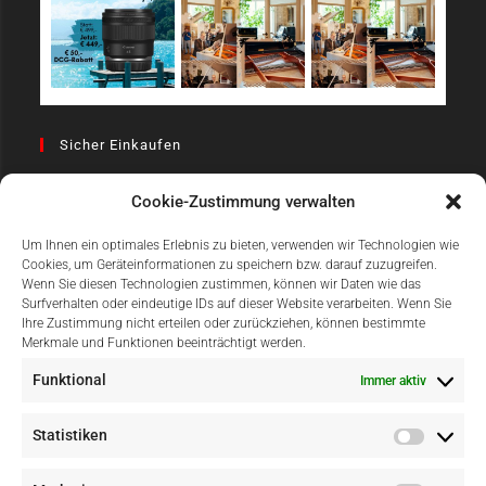
Sicher Einkaufen
Cookie-Zustimmung verwalten
Um Ihnen ein optimales Erlebnis zu bieten, verwenden wir Technologien wie
Cookies, um Geräteinformationen zu speichern bzw. darauf zuzugreifen.
Wenn Sie diesen Technologien zustimmen, können wir Daten wie das
Surfverhalten oder eindeutige IDs auf dieser Website verarbeiten. Wenn Sie
Einfach Online Bezahlen
Ihre Zustimmung nicht erteilen oder zurückziehen, können bestimmte
Merkmale und Funktionen beeinträchtigt werden.
Funktional
Immer aktiv
Statistiken