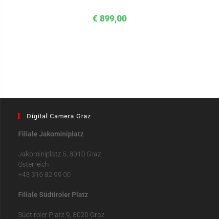
€
899,00
Digital Camera Graz
Filiale Jakominiplatz
Jakominiplatz 5, 8010 Graz
Österreich
+43 316 82 99 00
Filiale Südtiroler Platz
Südtiroler Platz 9, 8020 Graz