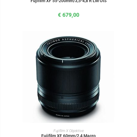
Fujifilm XF 55-200mm/3,5-4,8 R LM OIS
€
679,00
IN DEN WARENKORB
Fujifilm X Objektive
Fujifilm XF 60mm/2,4 Macro