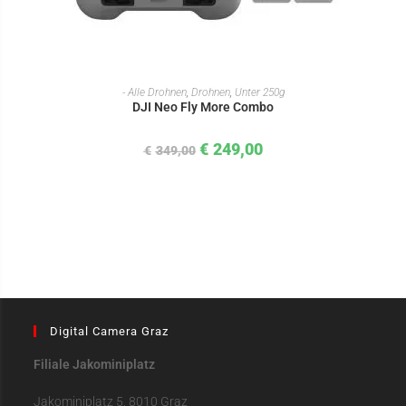
IN DEN WARENKORB
- Alle Drohnen
,
Drohnen
,
Unter 250g
DJI Neo Fly More Combo
€
249,00
€
349,00
Digital Camera Graz
Filiale Jakominiplatz
Jakominiplatz 5, 8010 Graz