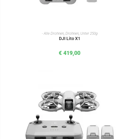
IN DEN WARENKORB
- Alle Drohnen
,
Drohnen
,
Unter 250g
DJI Lito X1
€
419,00