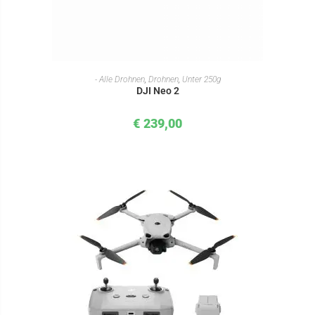
IN DEN WARENKORB
- Alle Drohnen
,
Drohnen
,
Unter 250g
DJI Neo 2
€
239,00