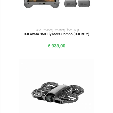
IN DEN WARENKORB
- Alle Drohnen
,
Drohnen
,
Über 250g
DJI Avata 360 Fly More Combo (DJI RC 2)
€
939,00