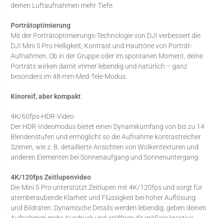
deinen Luftaufnahmen mehr Tiefe.
Porträtoptimierung
Mit der Porträtoptimierungs-Technologie von DJI verbessert die
DJI Mini 5 Pro Helligkeit, Kontrast und Hauttöne von Porträt-
Aufnahmen. Ob in der Gruppe oder im spontanen Moment, deine
Porträts wirken damit immer lebendig und natürlich – ganz
besonders im 48-mm-Med-Tele-Modus.
Kinoreif, aber kompakt
4K/60fps-HDR-Video
Der HDR-Videomodus bietet einen Dynamikumfang von bis zu 14
Blendenstufen und ermöglicht so die Aufnahme kontrastreicher
Szenen, wie z. B. detaillierte Ansichten von Wolkentexturen und
anderen Elementen bei Sonnenaufgang und Sonnenuntergang.
4K/120fps Zeitlupenvideo
Die Mini 5 Pro unterstützt Zeitlupen mit 4K/120fps und sorgt für
atemberaubende Klarheit und Flüssigkeit bei hoher Auflösung
und Bildraten. Dynamische Details werden lebendig, geben deinen
Aufnahmen mehr Ausdruck und eröffnen dir größere kreative