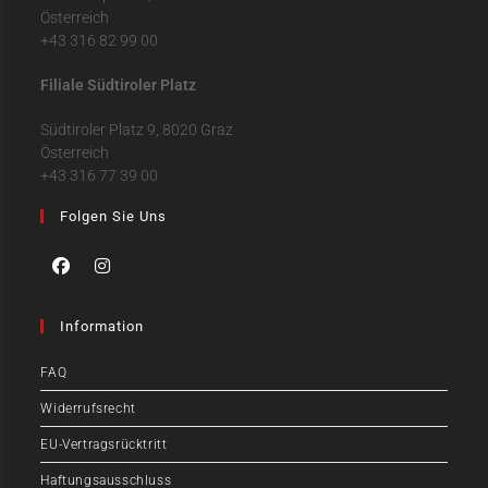
Österreich
+43 316 82 99 00
Filiale Südtiroler Platz
Südtiroler Platz 9, 8020 Graz
Österreich
+43 316 77 39 00
Folgen Sie Uns
Information
FAQ
Widerrufsrecht
EU-Vertragsrücktritt
Haftungsausschluss