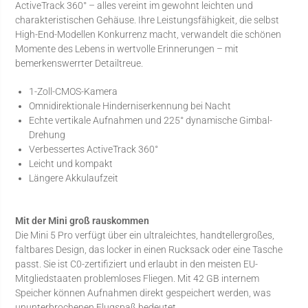
ActiveTrack 360° – alles vereint im gewohnt leichten und
charakteristischen Gehäuse. Ihre Leistungsfähigkeit, die selbst
High-End-Modellen Konkurrenz macht, verwandelt die schönen
Momente des Lebens in wertvolle Erinnerungen – mit
bemerkenswerrter Detailtreue.
1-Zoll-CMOS-Kamera
Omnidirektionale Hinderniserkennung bei Nacht
Echte vertikale Aufnahmen und 225° dynamische Gimbal-
Drehung
Verbessertes ActiveTrack 360°
Leicht und kompakt
Längere Akkulaufzeit
Mit der Mini groß rauskommen
Die Mini 5 Pro verfügt über ein ultraleichtes, handtellergroßes,
faltbares Design, das locker in einen Rucksack oder eine Tasche
passt. Sie ist C0-zertifiziert und erlaubt in den meisten EU-
Mitgliedstaaten problemloses Fliegen. Mit 42 GB internem
Speicher können Aufnahmen direkt gespeichert werden, was
ununterbrochenen Flugspaß bedeutet.