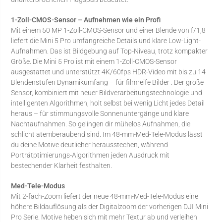
1-Zoll-CMOS-Sensor – Aufnehmen wie ein Profi
Mit einem 50 MP 1-Zoll-CMOS-Sensor und einer Blende von f/1,8
liefert die Mini 5 Pro umfangreiche Details und klare Low-Light-
Aufnahmen. Das ist Bildgebung auf Top-Niveau, trotz kompakter
Größe. Die Mini 5 Pro ist mit einem 1-Zoll-CMOS-Sensor
ausgestattet und unterstützt 4K/60fps HDR-Video mit bis zu 14
Blendenstufen Dynamikumfang – für filmreife Bilder . Der große
Sensor, kombiniert mit neuer Bildverarbeitungstechnologie und
intelligenten Algorithmen, holt selbst bei wenig Licht jedes Detail
heraus – für stimmungsvolle Sonnenuntergänge und klare
Nachtaufnahmen. So gelingen dir mühelos Aufnahmen, die
schlicht atemberaubend sind. Im 48-mm-Med-Tele-Modus lässt
du deine Motive deutlicher herausstechen, während
Porträtptimierungs-Algorithmen jeden Ausdruck mit
bestechender Klarheit festhalten.
Med-Tele-Modus
Mit 2-fach-Zoom liefert der neue 48-mm-Med-Tele-Modus eine
höhere Bildauflösung als der Digitalzoom der vorherigen DJI Mini
Pro Serie. Motive heben sich mit mehr Textur ab und verleihen