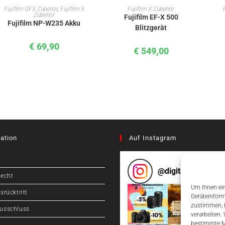
IN DEN WARENKORB
IN DEN WARENKORB
Fujifilm GFX Zubehör
,
Fujifilm X
Fujifilm X Zubehör
Zubehör
Fujifilm EF-X 500
Fujifilm NP-W235 Akku
Blitzgerät
€
69,90
€
549,00
ation
Auf Instagram
@
digitalcameragr
recht
Um Ihnen ein
srücktritt
Geräteinform
zustimmen, k
usschluss
verarbeiten.
bestimmte M