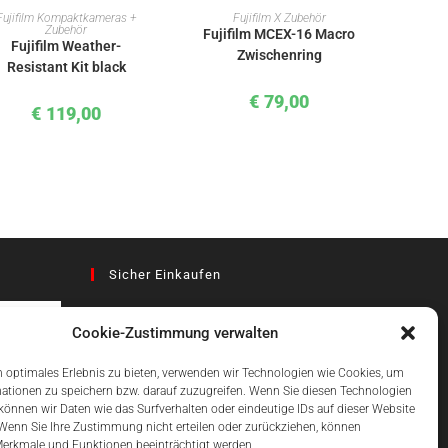
IN DEN WARENKORB
IN DEN WARENKORB
Fujifilm Kompaktkameras +
Fujifilm X Zubehör
Zubehör
Fujifilm MCEX-16 Macro
Fujifilm Weather-
Zwischenring
Resistant Kit black
€
79,00
€
119,00
Sicher Einkaufen
Cookie-Zustimmung verwalten
az
 optimales Erlebnis zu bieten, verwenden wir Technologien wie Cookies, um
ationen zu speichern bzw. darauf zuzugreifen. Wenn Sie diesen Technologien
önnen wir Daten wie das Surfverhalten oder eindeutige IDs auf dieser Website
Einfach Online Bezahlen
 Wenn Sie Ihre Zustimmung nicht erteilen oder zurückziehen, können
erkmale und Funktionen beeinträchtigt werden.