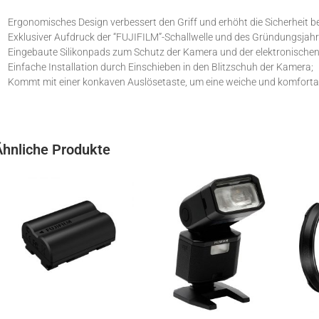
Ergonomisches Design verbessert den Griff und erhöht die Sicherheit b
Exklusiver Aufdruck der “FUJIFILM”-Schallwelle und des Gründungsjah
Eingebaute Silikonpads zum Schutz der Kamera und der elektronische
Einfache Installation durch Einschieben in den Blitzschuh der Kamera;
Kommt mit einer konkaven Auslösetaste, um eine weiche und komforta
Ähnliche Produkte