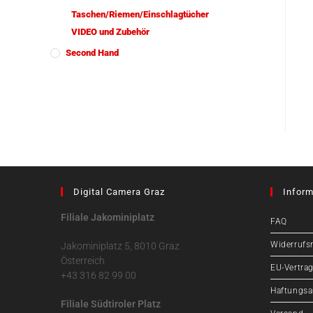
Taschen/Riemen/Einschlagtücher
VIDEO und Zubehör
Second Hand
Digital Camera Graz
Inform
Filiale Jakominiplatz
FAQ
Widerrufs
Jakominiplatz 5, 8010 Graz
Österreich
EU-Vertrag
+43 316 82 99 00
Haftungsa
Filiale Südtiroler Platz