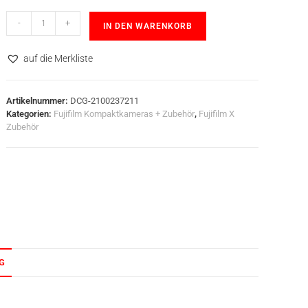
-
+
IN DEN WARENKORB
auf die Merkliste
Artikelnummer:
DCG-2100237211
Kategorien:
Fujifilm Kompaktkameras + Zubehör
,
Fujifilm X
Zubehör
G