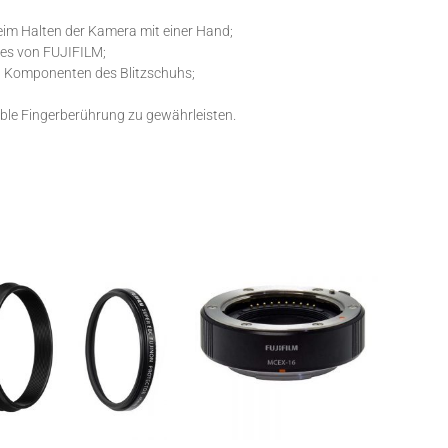
eim Halten der Kamera mit einer Hand;
res von FUJIFILM;
n Komponenten des Blitzschuhs;
ble Fingerberührung zu gewährleisten.