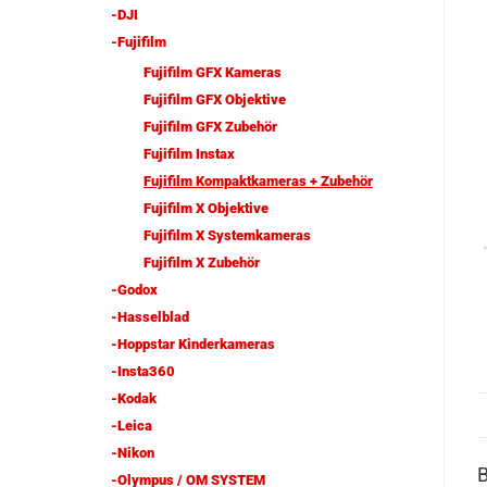
-DJI
-Fujifilm
Fujifilm GFX Kameras
Fujifilm GFX Objektive
Fujifilm GFX Zubehör
Fujifilm Instax
Fujifilm Kompaktkameras + Zubehör
Fujifilm X Objektive
Fujifilm X Systemkameras
Fujifilm X Zubehör
-Godox
-Hasselblad
-Hoppstar Kinderkameras
-Insta360
-Kodak
-Leica
-Nikon
-Olympus / OM SYSTEM