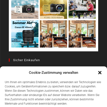
Sicher Einkaufen
Cookie-Zustimmung verwalten
Um Ihnen ein optimales Erlebnis zu bieten, verwenden wir Technologien wie
Cookies, um Geräteinformationen zu speichern bzw. darauf zuzugreifen.
Wenn Sie diesen Technologien zustimmen, können wir Daten wie das
Surfverhalten oder eindeutige IDs auf dieser Website verarbeiten. Wenn Sie
Einfach Online Bezahlen
Ihre Zustimmung nicht erteilen oder zurückziehen, können bestimmte
Merkmale und Funktionen beeinträchtigt werden.