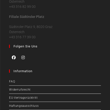
Österreich
+43 316 82 99 00
Filiale Südtiroler Platz
Südtiroler Platz 9, 8020 Graz
Österreich
+43 316 77 39 00
Folgen Sie Uns
Information
FAQ
Widerrufsrecht
EU-Vertragsrücktritt
Haftungsausschluss