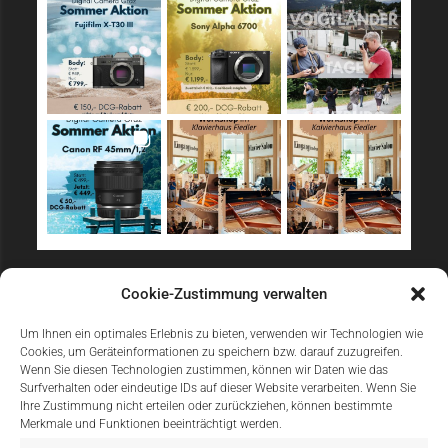
Sicher Einkaufen
Cookie-Zustimmung verwalten
Um Ihnen ein optimales Erlebnis zu bieten, verwenden wir Technologien wie
Cookies, um Geräteinformationen zu speichern bzw. darauf zuzugreifen.
Wenn Sie diesen Technologien zustimmen, können wir Daten wie das
Surfverhalten oder eindeutige IDs auf dieser Website verarbeiten. Wenn Sie
Ihre Zustimmung nicht erteilen oder zurückziehen, können bestimmte
Merkmale und Funktionen beeinträchtigt werden.
Einfach Online Bezahlen