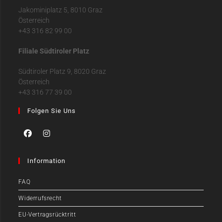
Jakominiplatz 5, 8010 Graz
Österreich
+43 316 82 99 00
Filiale Südtiroler Platz
Südtiroler Platz 9, 8020 Graz
Österreich
+43 316 77 39 00
Folgen Sie Uns
Information
FAQ
Widerrufsrecht
EU-Vertragsrücktritt