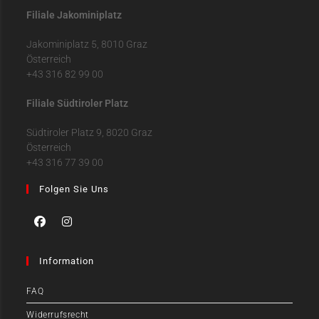
Filiale Jakominiplatz
Jakominiplatz 5, 8010 Graz
Österreich
+43 316 82 99 00
Filiale Südtiroler Platz
Südtiroler Platz 9, 8020 Graz
Österreich
+43 316 77 39 00
Folgen Sie Uns
Information
FAQ
Widerrufsrecht