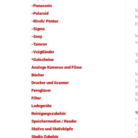
-Panasonic
M
-Polaroid
k
-Ricoh/ Pentax
p
-Sigma
M
-Sony
v
-Tamron
-Voigtländer
T
*Gutscheine
S
Analoge Kameras und Filme
M
Bücher
L
Drucker und Scanner
i
Ferngläser
g
Filter
h
Ladegeräte
W
Reinigungszubehör
•
Speichermedien / Reader
•
Stative und Stativköpfe
•
Studio Zubehör