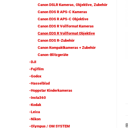
Canon DSLR Kameras, Objektive, Zubehör
Canon EOS R APS-C Kameras
Canon EOS R APS-C Objektive
Canon EOS R Vollformat Kameras
Canon EOS R Vollformat Objektive
Canon EOS R-Zubehör
Canon Kompaktkameras + Zubehör
Canon-Blitzgeräte
-DJI
-Fujifilm
-Godox
-Hasselblad
-Hoppstar Kinderkameras
-Insta360
-Kodak
-Leica
-Nikon
-Olympus / OM SYSTEM