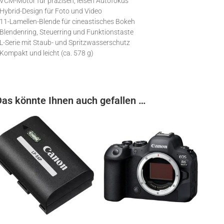
 VCM-Motor für präzisen, leisen Autofokus
 Hybrid-Design für Foto und Video
 11-Lamellen-Blende für cineastisches Bokeh
 Blendenring, Steuerring und Funktionstaste
 L-Serie mit Staub- und Spritzwasserschutz
 Kompakt und leicht (ca. 578 g)
Das könnte Ihnen auch gefallen …