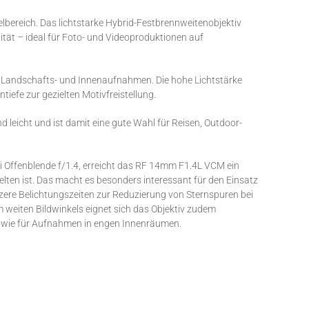
ereich. Das lichtstarke Hybrid-Festbrennweitenobjektiv
tät – ideal für Foto- und Videoproduktionen auf
für Landschafts- und Innenaufnahmen. Die hohe Lichtstärke
tiefe zur gezielten Motivfreistellung.
d leicht und ist damit eine gute Wahl für Reisen, Outdoor-
bei Offenblende f/1.4, erreicht das RF 14mm F1.4L VCM ein
selten ist. Das macht es besonders interessant für den Einsatz
zere Belichtungszeiten zur Reduzierung von Sternspuren bei
 weiten Bildwinkels eignet sich das Objektiv zudem
sowie für Aufnahmen in engen Innenräumen.