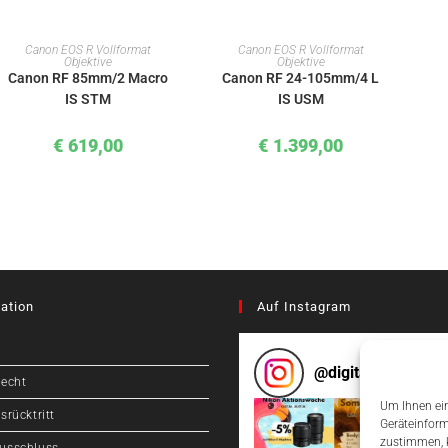
IN DEN WARENKORB
IN DEN WARENKORB
Canon EOS R Vollformat
Canon EOS R Vollformat
Objektive
Objektive
Canon RF 85mm/2 Macro
Canon RF 24-105mm/4 L
IS STM
IS USM
€
619,00
€
1.399,00
ation
Auf Instagram
@
digitalcameragr
recht
Um Ihnen ein
srücktritt
Geräteinform
zustimmen, k
usschluss