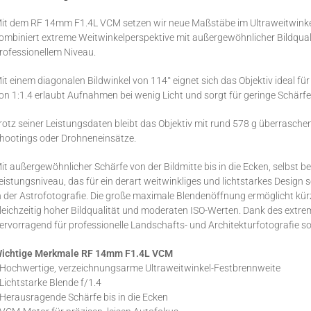
it dem RF 14mm F1.4L VCM setzen wir neue Maßstäbe im Ultraweitwinkelb
ombiniert extreme Weitwinkelperspektive mit außergewöhnlicher Bildquali
rofessionellem Niveau.
it einem diagonalen Bildwinkel von 114° eignet sich das Objektiv ideal 
on 1:1.4 erlaubt Aufnahmen bei wenig Licht und sorgt für geringe Schärfen
rotz seiner Leistungsdaten bleibt das Objektiv mit rund 578 g überraschen
hootings oder Drohneneinsätze.
it außergewöhnlicher Schärfe von der Bildmitte bis in die Ecken, selbst 
eistungsniveau, das für ein derart weitwinkliges und lichtstarkes Design 
n der Astrofotografie. Die große maximale Blendenöffnung ermöglicht kür
leichzeitig hoher Bildqualität und moderaten ISO-Werten. Dank des extrem
ervorragend für professionelle Landschafts- und Architekturfotografie 
ichtige Merkmale RF 14mm F1.4L VCM
 Hochwertige, verzeichnungsarme Ultraweitwinkel-Festbrennweite
 Lichtstarke Blende f/1.4
 Herausragende Schärfe bis in die Ecken