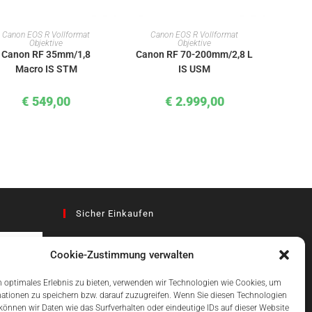
IN DEN WARENKORB
IN DEN WARENKORB
Canon EOS R Vollformat
Canon EOS R Vollformat
Objektive
Objektive
Canon RF 35mm/1,8
Canon RF 70-200mm/2,8 L
Macro IS STM
IS USM
€
549,00
€
2.999,00
Sicher Einkaufen
Cookie-Zustimmung verwalten
az
 optimales Erlebnis zu bieten, verwenden wir Technologien wie Cookies, um
ationen zu speichern bzw. darauf zuzugreifen. Wenn Sie diesen Technologien
önnen wir Daten wie das Surfverhalten oder eindeutige IDs auf dieser Website