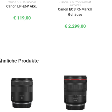
IN DEN WARENKORB
IN DEN WARENKORB
Canon EOS R-Zubehör
Canon EOS R Vollformat
Kameras
Canon LP-E6P Akku
Canon EOS R6 Mark II
Gehäuse
€
119,00
€
2.299,00
Ähnliche Produkte