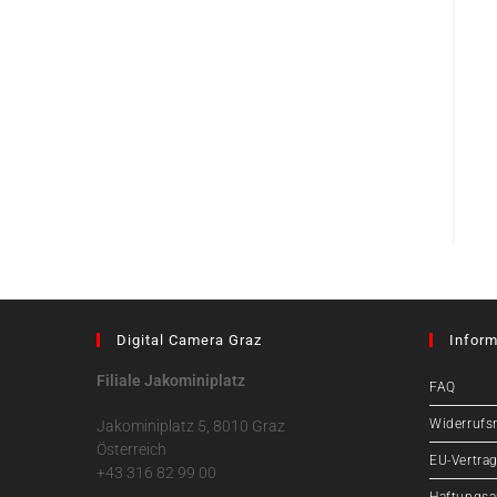
Digital Camera Graz
Inform
Filiale Jakominiplatz
FAQ
Widerrufs
Jakominiplatz 5, 8010 Graz
Österreich
EU-Vertrag
+43 316 82 99 00
Haftungsa