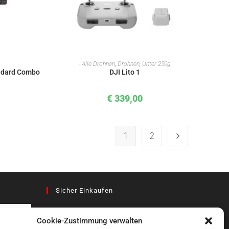
KORB
IN DEN WARENKORB
- Alle Drohnen
,
Drohnen
,
Unter 250g
ndard Combo
DJI Lito 1
€
339,00
1
2
Sicher Einkaufen
Cookie-Zustimmung verwalten
az