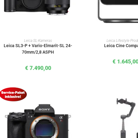
IN DEN WARENKORB
IN DEN WAREN
Leica SL-Kameras
Leica Lifestyle Pro
Leica SL3-P + Vario-Elmarit-SL 24-
Leica Cine Comp
70mm/2,8 ASPH
€
1.645,0
€
7.490,00