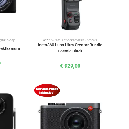
KORB
IN DEN WARENKORB
ital
,
Sony
Action-Cam
,
Actionkameras
,
Gimbals
s
Insta360 Luna Ultra Creator Bundle
paktkamera
Cosmic Black
0
€
929,00