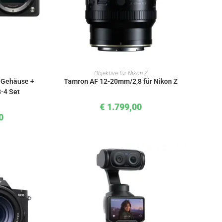
KORB
IN DEN WARENKORB
Objektive für Nikon Z
C Gehäuse +
Tamron AF 12-20mm/2,8 für Nikon Z
-4 Set
€
1.799,00
0