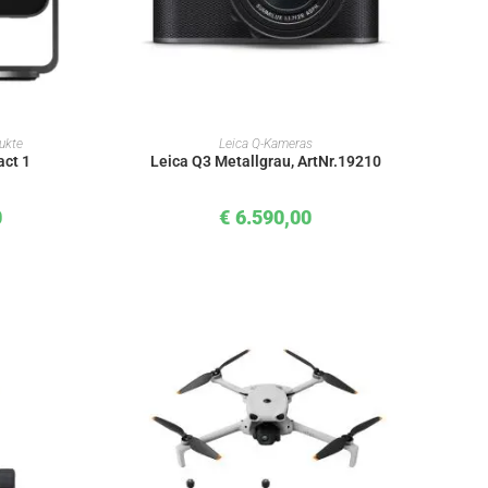
KORB
IN DEN WARENKORB
dukte
Leica Q-Kameras
act 1
Leica Q3 Metallgrau, ArtNr.19210
0
€
6.590,00