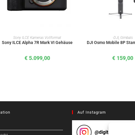
IN DEN WARENKORB
IN DEN WAREN
Sony ILCE Kameras Vollformat
-DJI
,
Gimbals
Sony ILCE Alpha 7R Mark VI Gehäuse
DJI Osmo Mobile 8P Sta
€
5.099,00
€
159,00
ation
Auf Instagram
@
digitalcameragr