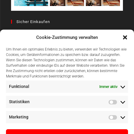
Sicher Einkaufen
Cookie-Zustimmung verwalten
Um Ihnen ein optimales Erlebnis zu bieten, verwenden wir Technologien wie
Cookies, um Geräteinformationen zu speichern bzw. darauf zuzugreifen.
Wenn Sie diesen Technologien zustimmen, können wir Daten wie das
Surfverhalten oder eindeutige IDs auf dieser Website verarbeiten. Wenn Sie
Einfach Online Bezahlen
Ihre Zustimmung nicht erteilen oder zurückziehen, können bestimmte
Merkmale und Funktionen beeinträchtigt werden.
Funktional
Immer aktiv
Statistiken
Marketing