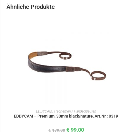
Ähnliche Produkte
IN DEN WARENKORB
EDDYCAM
,
Tragriemen / Handschlaufen
EDDYCAM – Premium, 33mm black/nature, Art.Nr.: 0319
€
99,00
€
179,00