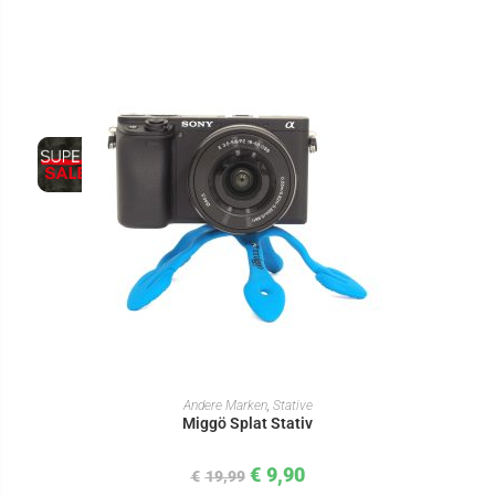
IN DEN WARENKORB
Andere Marken
,
Stative
Miggö Splat Stativ
€
9,90
€
19,99