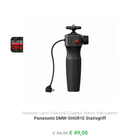
IN DEN WARENKORB
Panasonic Lumix G Micro4/3 Zubehör
,
Stative
,
Videozubehör
Panasonic DMW-SHGR1E Stativgriff
€
49,00
€
99,99