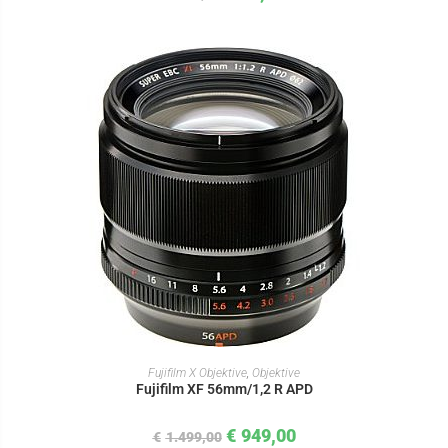
IN DEN WARENKORB
Fujifilm X Objektive
,
Objektive
Fujifilm XF 56mm/1,2 R APD
€
949,00
€
1.499,00