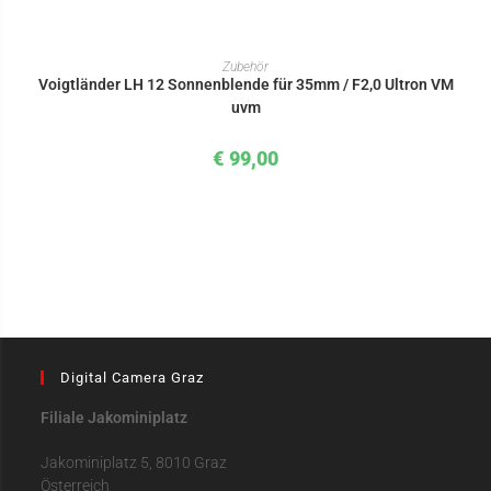
IN DEN WARENKORB
Zubehör
Voigtländer LH 12 Sonnenblende für 35mm / F2,0 Ultron VM
uvm
€
99,00
Digital Camera Graz
Filiale Jakominiplatz
Jakominiplatz 5, 8010 Graz
Österreich