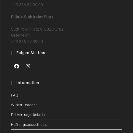
+43 316 82 99 00
Filiale Südtiroler Platz
Südtiroler Platz 9, 8020 Graz
Österreich
+43 316 77 39 00
Folgen Sie Uns
Information
FAQ
Widerrufsrecht
EU-Vertragsrücktritt
Haftungsausschluss