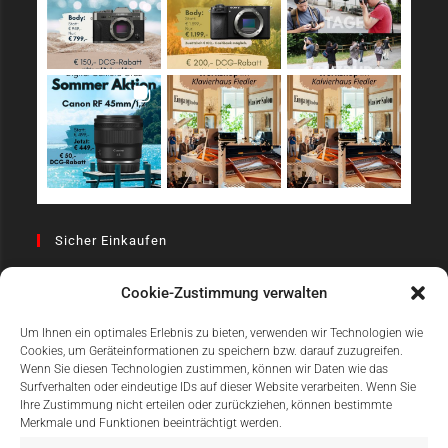
Sicher Einkaufen
Cookie-Zustimmung verwalten
Um Ihnen ein optimales Erlebnis zu bieten, verwenden wir Technologien wie
Cookies, um Geräteinformationen zu speichern bzw. darauf zuzugreifen.
Wenn Sie diesen Technologien zustimmen, können wir Daten wie das
Surfverhalten oder eindeutige IDs auf dieser Website verarbeiten. Wenn Sie
Einfach Online Bezahlen
Ihre Zustimmung nicht erteilen oder zurückziehen, können bestimmte
Merkmale und Funktionen beeinträchtigt werden.