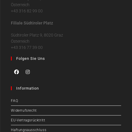
Österreich
+43 316 82 99 00
Filiale Südtiroler Platz
Südtiroler Platz 9, 8020 Graz
Österreich
+43 316 77 39 00
Folgen Sie Uns
Information
FAQ
Widerrufsrecht
EU-Vertragsrücktritt
Haftungsausschluss