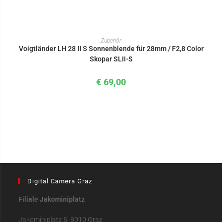
IN DEN WARENKORB
Zubehör
Voigtländer LH 28 II S Sonnenblende für 28mm / F2,8 Color
Skopar SLII-S
€
69,00
Digital Camera Graz
Filiale Jakominiplatz
Jakominiplatz 5, 8010 Graz