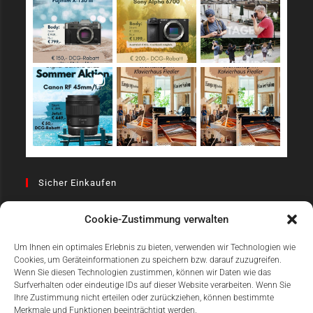
Sicher Einkaufen
Cookie-Zustimmung verwalten
Um Ihnen ein optimales Erlebnis zu bieten, verwenden wir Technologien wie
Cookies, um Geräteinformationen zu speichern bzw. darauf zuzugreifen.
Wenn Sie diesen Technologien zustimmen, können wir Daten wie das
Surfverhalten oder eindeutige IDs auf dieser Website verarbeiten. Wenn Sie
Einfach Online Bezahlen
Ihre Zustimmung nicht erteilen oder zurückziehen, können bestimmte
Merkmale und Funktionen beeinträchtigt werden.