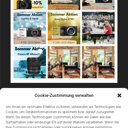
Sicher Einkaufen
Cookie-Zustimmung verwalten
Um Ihnen ein optimales Erlebnis zu bieten, verwenden wir Technologien wie
Cookies, um Geräteinformationen zu speichern bzw. darauf zuzugreifen.
Wenn Sie diesen Technologien zustimmen, können wir Daten wie das
Surfverhalten oder eindeutige IDs auf dieser Website verarbeiten. Wenn Sie
Ihre Zustimmung nicht erteilen oder zurückziehen, können bestimmte