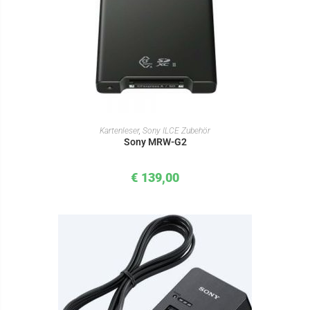
IN DEN WARENKORB
Kartenleser
,
Sony ILCE Zubehör
Sony MRW-G2
€
139,00