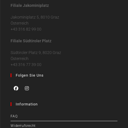
Filiale Jakominiplatz
Jakominiplatz 5, 8010 Graz
Österreich
+43 316 82 99 00
Filiale Südtiroler Platz
Südtiroler Platz 9, 8020 Graz
Österreich
+43 316 77 39 00
Folgen Sie Uns
Information
FAQ
Widerrufsrecht