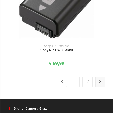
IN DEN WARENKORB
Sony ILCE Zubehör
Sony NP-FW50 Akku
€
69,99
1
2
3
Digital Camera Graz