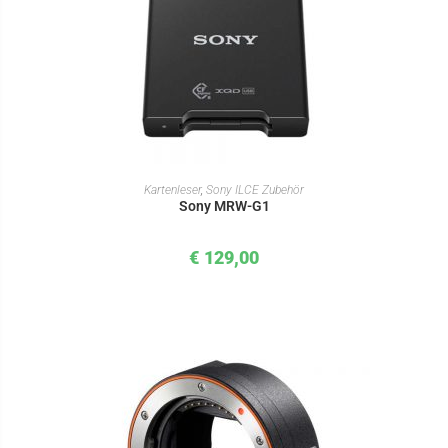
IN DEN WARENKORB
Kartenleser
,
Sony ILCE Zubehör
Sony MRW-G1
€
129,00