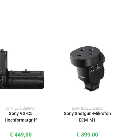
IN DEN WARENKORB
IN DEN WARENKORB
Sony ILCE Zubehör
Sony ILCE Zubehör
Sony VG-C5
Sony Shotgun-Mikrofon
Hochformatgriff
ECM-M1
€
449,00
€
399,00