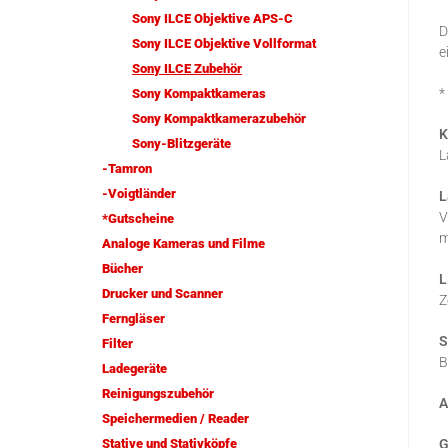
Sony ILCE Objektive APS-C
D
Sony ILCE Objektive Vollformat
e
Sony ILCE Zubehör
*
Sony Kompaktkameras
Sony Kompaktkamerazubehör
K
Sony-Blitzgeräte
L
-Tamron
-Voigtländer
L
V
*Gutscheine
m
Analoge Kameras und Filme
Bücher
L
Drucker und Scanner
Z
Ferngläser
S
Filter
B
Ladegeräte
Reinigungszubehör
A
Speichermedien / Reader
Stative und Stativköpfe
G