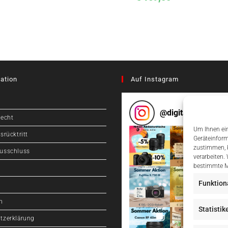
ation
Auf Instagram
@
digitalcameragr
recht
Um Ihnen ein
srücktritt
Geräteinform
zustimmen, k
usschluss
verarbeiten.
bestimmte M
Funktion
m
Statistik
tzerklärung