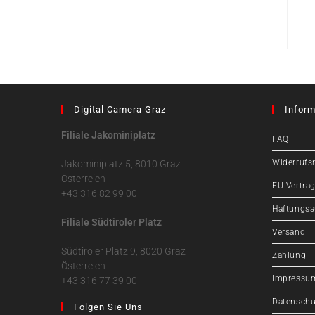
Digital Camera Graz
Inform
Filiale Jakominiplatz
FAQ
Widerrufs
Jakominiplatz 5, 8010 Graz
Österreich
EU-Vertrag
+43 316 82 99 00
Haftungsa
Filiale Südtiroler Platz
Versand
Südtiroler Platz 9, 8020 Graz
Zahlung
Österreich
Impressu
+43 316 77 39 00
Datenschu
Folgen Sie Uns