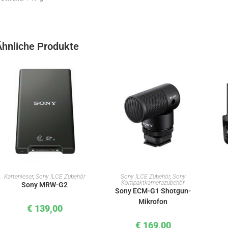
Ähnliche Produkte
IN DEN WARENKORB
IN DEN WARENKORB
Kartenleser
,
Sony ILCE Zubehör
Sony ILCE Zubehör
,
Sony
Kompaktkamerazubehör
Sony MRW-G2
Sony ECM-G1 Shotgun-
Mikrofon
€
139,00
€
169,00