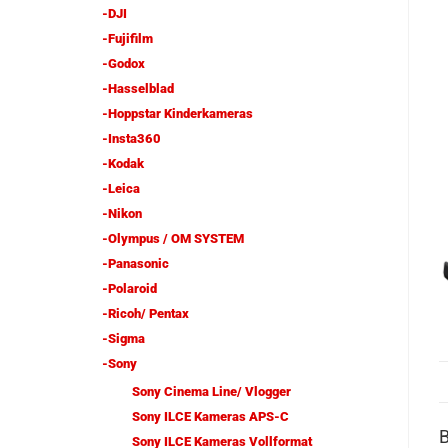
-DJI
-Fujifilm
-Godox
-Hasselblad
-Hoppstar Kinderkameras
-Insta360
-Kodak
-Leica
-Nikon
-Olympus / OM SYSTEM
-Panasonic
-Polaroid
-Ricoh/ Pentax
-Sigma
-Sony
Sony Cinema Line/ Vlogger
Sony ILCE Kameras APS-C
Sony ILCE Kameras Vollformat