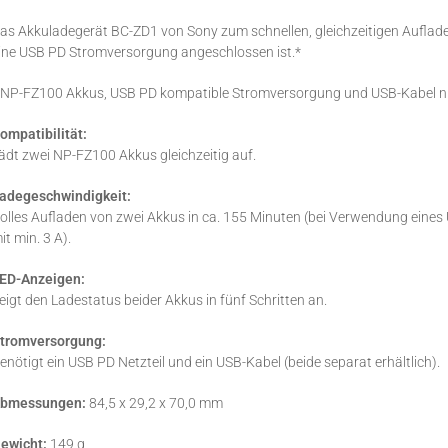
as Akkuladegerät BC-ZD1 von Sony zum schnellen, gleichzeitigen Auflad
ine USB PD Stromversorgung angeschlossen ist.*
 NP-FZ100 Akkus, USB PD kompatible Stromversorgung und USB-Kabel ni
ompatibilität:
ädt zwei NP-FZ100 Akkus gleichzeitig auf.
adegeschwindigkeit:
olles Aufladen von zwei Akkus in ca. 155 Minuten (bei Verwendung eines
it min. 3 A).
ED-Anzeigen:
eigt den Ladestatus beider Akkus in fünf Schritten an.
tromversorgung:
enötigt ein USB PD Netzteil und ein USB-Kabel (beide separat erhältlich).
bmessungen:
84,5 x 29,2 x 70,0 mm
ewicht:
149 g