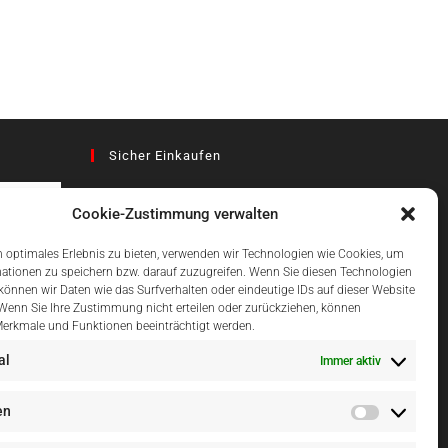
Sicher Einkaufen
Cookie-Zustimmung verwalten
az
 optimales Erlebnis zu bieten, verwenden wir Technologien wie Cookies, um
ationen zu speichern bzw. darauf zuzugreifen. Wenn Sie diesen Technologien
önnen wir Daten wie das Surfverhalten oder eindeutige IDs auf dieser Website
Einfach Online Bezahlen
 Wenn Sie Ihre Zustimmung nicht erteilen oder zurückziehen, können
erkmale und Funktionen beeinträchtigt werden.
al
Immer aktiv
en