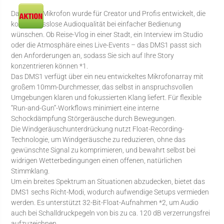
Das Richt-Mikrofon wurde für Creator und Profis entwickelt, die
kompromisslose Audioqualität bei einfacher Bedienung
wünschen. Ob Reise-Vlog in einer Stadt, ein Interview im Studio
oder die Atmosphäre eines Live-Events – das DMS1 passt sich
den Anforderungen an, sodass Sie sich auf Ihre Story
konzentrieren können *1.
Das DMS1 verfügt über ein neu entwickeltes Mikrofonarray mit
großem 10mm-Durchmesser, das selbst in anspruchsvollen
Umgebungen klaren und fokussierten Klang liefert. Für flexible
“Run-and-Gun”-Workflows minimiert eine interne
Schockdämpfung Störgeräusche durch Bewegungen.
Die Windgeräuschunterdrückung nutzt Float-Recording-
Technologie, um Windgeräusche zu reduzieren, ohne das
gewünschte Signal zu komprimieren, und bewahrt selbst bei
widrigen Wetterbedingungen einen offenen, natürlichen
Stimmklang.
Um ein breites Spektrum an Situationen abzudecken, bietet das
DMS1 sechs Richt-Modi, wodurch aufwendige Setups vermieden
werden. Es unterstützt 32-Bit-Float-Aufnahmen *2, um Audio
auch bei Schalldruckpegeln von bis zu ca. 120 dB verzerrungsfrei
aufzuzeichnen.