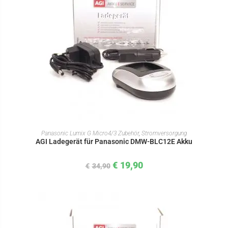
IN DEN WARENKORB
Panasonic Lumix G Micro4/3 Zubehör
,
Stromversorgung
AGI Ladegerät für Panasonic DMW-BLC12E Akku
€
19,90
€
34,90