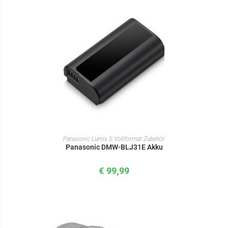
IN DEN WARENKORB
Panasonic Lumix S Vollformat Zubehör
Panasonic DMW-BLJ31E Akku
€
99,99