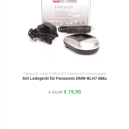
IN DEN WARENKORB
Panasonic Lumix G Micro4/3 Zubehör
,
Stromversorgung
AGI Ladegerät für Panasonic DMW-BLH7 Akku
€
19,90
€
34,90