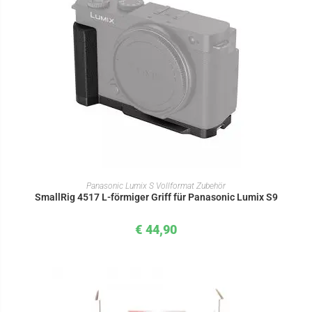
IN DEN WARENKORB
Panasonic Lumix S Vollformat Zubehör
SmallRig 4517 L-förmiger Griff für Panasonic Lumix S9
€
44,90