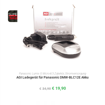
IN DEN WARENKORB
Panasonic Lumix G Micro4/3 Zubehör
,
Stromversorgung
AGI Ladegerät für Panasonic DMW-BLC12E Akku
€
19,90
€
34,90