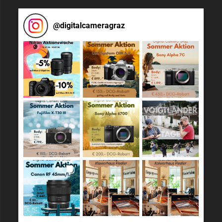
@
digitalcameragraz