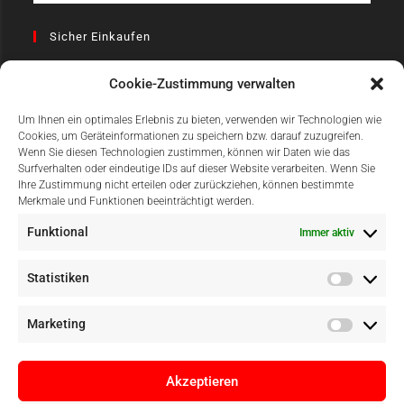
Sicher Einkaufen
Cookie-Zustimmung verwalten
Um Ihnen ein optimales Erlebnis zu bieten, verwenden wir Technologien wie
Cookies, um Geräteinformationen zu speichern bzw. darauf zuzugreifen.
Wenn Sie diesen Technologien zustimmen, können wir Daten wie das
Surfverhalten oder eindeutige IDs auf dieser Website verarbeiten. Wenn Sie
Einfach Online Bezahlen
Ihre Zustimmung nicht erteilen oder zurückziehen, können bestimmte
Merkmale und Funktionen beeinträchtigt werden.
Funktional
Immer aktiv
Statistiken
Marketing
Akzeptieren