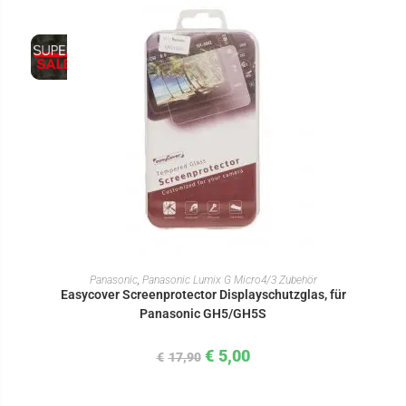
IN DEN WARENKORB
Panasonic
,
Panasonic Lumix G Micro4/3 Zubehör
Easycover Screenprotector Displayschutzglas, für
Panasonic GH5/GH5S
€
5,00
€
17,90