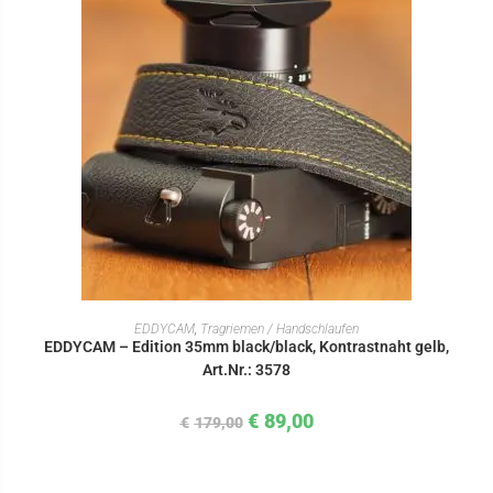
IN DEN WARENKORB
EDDYCAM
,
Tragriemen / Handschlaufen
EDDYCAM – Edition 35mm black/black, Kontrastnaht gelb,
Art.Nr.: 3578
€
89,00
€
179,00