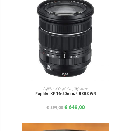
IN DEN WARENKORB
Fujifilm X Objektive
,
Objektive
Fujifilm XF 16-80mm/4 R OIS WR
€
649,00
€
899,00