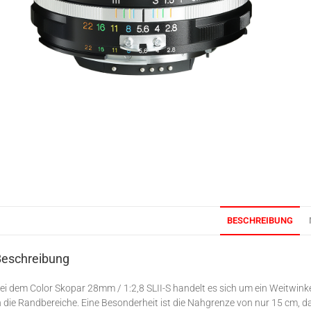
BESCHREIBUNG
Beschreibung
ei dem Color Skopar 28mm / 1:2,8 SLII-S handelt es sich um ein Weitwinke
n die Randbereiche. Eine Besonderheit ist die Nahgrenze von nur 15 cm, d