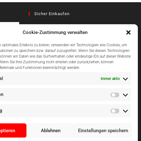
Sicher Einkaufen
Cookie-Zustimmung verwalten
az
 optimales Erlebnis zu bieten, verwenden wir Technologien wie Cookies, um
ationen zu speichern bzw. darauf zuzugreifen. Wenn Sie diesen Technologien
önnen wir Daten wie das Surfverhalten oder eindeutige IDs auf dieser Website
Einfach Online Bezahlen
 Wenn Sie Ihre Zustimmung nicht erteilen oder zurückziehen, können
erkmale und Funktionen beeinträchtigt werden.
al
Immer aktiv
en
g
ptieren
Ablehnen
Einstellungen speichern