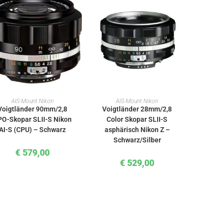
IN DEN WARENKORB
IN DEN WARENKORB
AIS-Mount Nikon
AIS-Mount Nikon
Voigtländer 90mm/2,8
Voigtländer 28mm/2,8
PO-Skopar SLII-S Nikon
Color Skopar SLII-S
AI-S (CPU) – Schwarz
asphärisch Nikon Z –
Schwarz/Silber
€
579,00
€
529,00