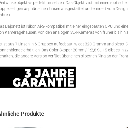
eitwinkelobjektivs perfekt umsetzen. Das Objektiv ist mit einem optisc
oppelseitigen asphärischen Linsen ausgestattet und erinnert vom Design
ahren.
as Bajonett ist Nikon Ai-S-kompatibel mit einer eingebauten CPU und eine
on Kameragehäusen, von den analogen SLR-Kameras von früher bis hin z
s ist aus 7 Linsen in 6 Gruppen aufgebaut, wiegt 320 Gramm und bietet 5
onnenblende erhältlich. Das Color Skopar 28mm / 1:2,8 SLII-S gibt es in 
ehalten, die andere Version verfügt über einen silbernen Ring an der Front
Ähnliche Produkte