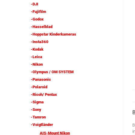
-DJI
-Fujifilm
-Godox
-Hasselblad
-Hoppstar Kinderkameras
-Insta360
-Kodak
-Leica
-Nikon
-Olympus / OM SYSTEM
-Panasonic
-Polaroid
-Ricoh/ Pentax
-Sigma
-Sony
-Tamron
-Voigtländer
B
i
AIS-Mount Nikon