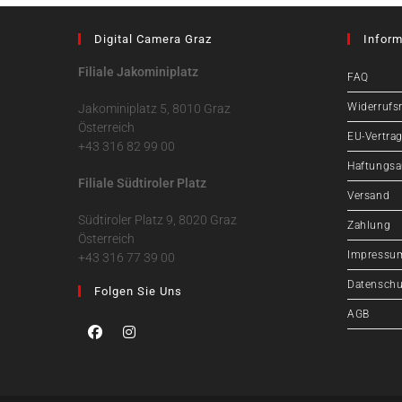
Digital Camera Graz
Inform
Filiale Jakominiplatz
FAQ
Widerrufs
Jakominiplatz 5, 8010 Graz
Österreich
EU-Vertrag
+43 316 82 99 00
Haftungsa
Filiale Südtiroler Platz
Versand
Südtiroler Platz 9, 8020 Graz
Zahlung
Österreich
Impressu
+43 316 77 39 00
Datenschu
Folgen Sie Uns
AGB