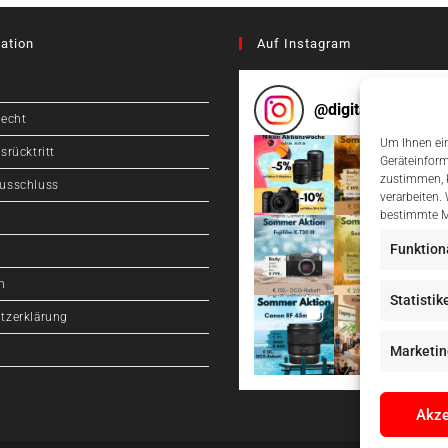
ation
Auf Instagram
@
digitalcameragr
recht
Um Ihnen ein
srücktritt
Geräteinform
zustimmen, k
usschluss
verarbeiten.
bestimmte M
Funktion
m
Statistik
tzerklärung
Marketin
Akze