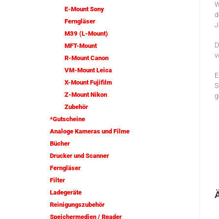
W
E-Mount Sony
d
Ferngläser
J
M39 (L-Mount)
D
MFT-Mount
v
R-Mount Canon
VM-Mount Leica
E
X-Mount Fujifilm
S
Z-Mount Nikon
g
Zubehör
*Gutscheine
Analoge Kameras und Filme
Bücher
Drucker und Scanner
Ferngläser
Filter
Ladegeräte
Reinigungszubehör
Speichermedien / Reader