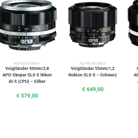
IN DEN WARENKORB
IN DEN WARENKORB
AIS-Mount Nikon
AIS-Mount Nikon
Voigtländer 90mm/2,8
Voigtländer 55mm/1,2
APO-Skopar SLII-S Nikon
Nokton SLII-S – Schwarz
A
AI-S (CPU) – Silber
€
649,00
€
579,00