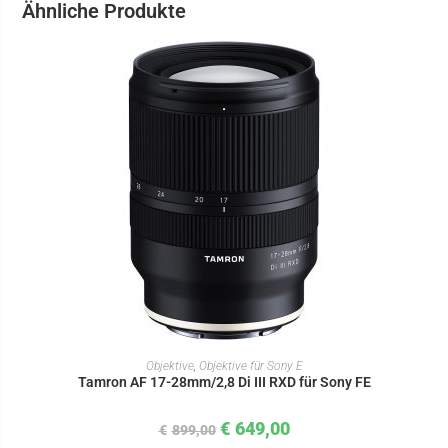
Ähnliche Produkte
IN DEN WARENKORB
Objektive
,
Objektive für Sony E
Tamron AF 17-28mm/2,8 Di III RXD für Sony FE
€
649,00
€
899,00