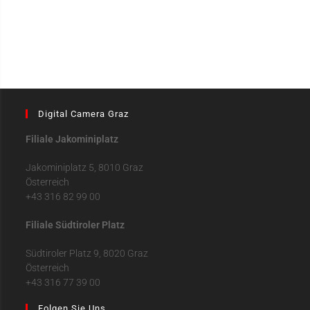
Digital Camera Graz
Filiale Jakominiplatz
Jakominiplatz 5, 8010 Graz
Österreich
+43 316 82 99 00
Filiale Südtiroler Platz
Südtiroler Platz 9, 8020 Graz
Österreich
+43 316 77 39 00
Folgen Sie Uns