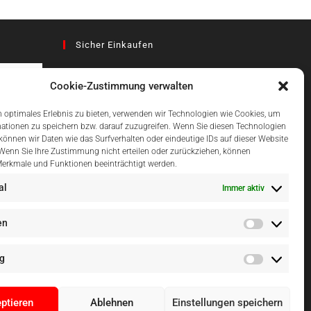
Sicher Einkaufen
Cookie-Zustimmung verwalten
az
 optimales Erlebnis zu bieten, verwenden wir Technologien wie Cookies, um
ationen zu speichern bzw. darauf zuzugreifen. Wenn Sie diesen Technologien
önnen wir Daten wie das Surfverhalten oder eindeutige IDs auf dieser Website
Einfach Online Bezahlen
 Wenn Sie Ihre Zustimmung nicht erteilen oder zurückziehen, können
erkmale und Funktionen beeinträchtigt werden.
al
Immer aktiv
en
g
ptieren
Ablehnen
Einstellungen speichern