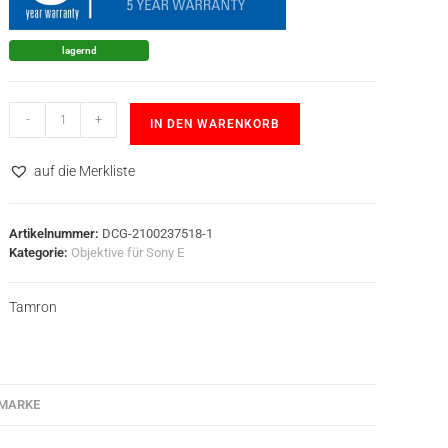
lagernd
-
+
IN DEN WARENKORB
auf die Merkliste
Artikelnummer:
DCG-2100237518-1
Kategorie:
Objektive für Sony E
Tamron
MARKE