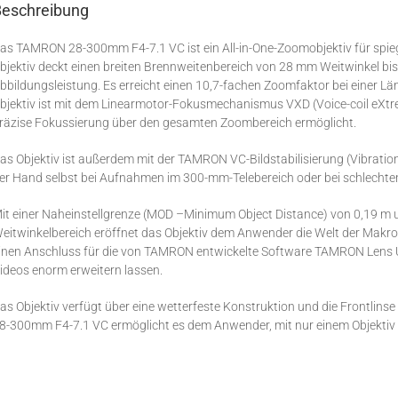
Beschreibung
as TAMRON 28-300mm F4-7.1 VC ist ein All-in-One-Zoomobjektiv für spie
bjektiv deckt einen breiten Brennweitenbereich von 28 mm Weitwinkel bi
bbildungsleistung. Es erreicht einen 10,7-fachen Zoomfaktor bei einer 
bjektiv ist mit dem Linearmotor-Fokusmechanismus VXD (Voice-coil eXtre
räzise Fokussierung über den gesamten Zoombereich ermöglicht.
as Objektiv ist außerdem mit der TAMRON VC-Bildstabilisierung (Vibratio
er Hand selbst bei Aufnahmen im 300-mm-Telebereich oder bei schlechten
it einer Naheinstellgrenze (MOD –Minimum Object Distance) von 0,19 m 
eitwinkelbereich eröffnet das Objektiv dem Anwender die Welt der Makrof
inen Anschluss für die von TAMRON entwickelte Software TAMRON Lens Uti
ideos enorm erweitern lassen.
as Objektiv verfügt über eine wetterfeste Konstruktion und die Frontlins
8-300mm F4-7.1 VC ermöglicht es dem Anwender, mit nur einem Objekti