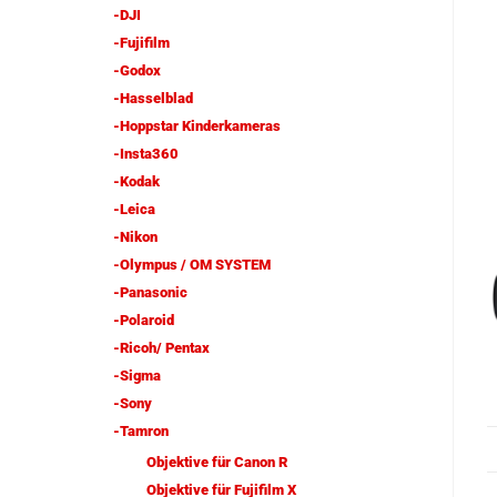
-DJI
-Fujifilm
-Godox
-Hasselblad
-Hoppstar Kinderkameras
-Insta360
-Kodak
-Leica
-Nikon
-Olympus / OM SYSTEM
-Panasonic
-Polaroid
-Ricoh/ Pentax
-Sigma
-Sony
-Tamron
Objektive für Canon R
Objektive für Fujifilm X