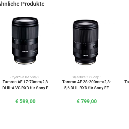
Ähnliche Produkte
IN DEN WARENKORB
IN DEN WARENKORB
Objektive für Sony E
Objektive für Sony E
Tamron AF 17-70mm/2,8
Tamron AF 28-200mm/2,8-
Ta
Di III-A VC RXD für Sony E
5,6 Di III RXD für Sony FE
€
599,00
€
799,00