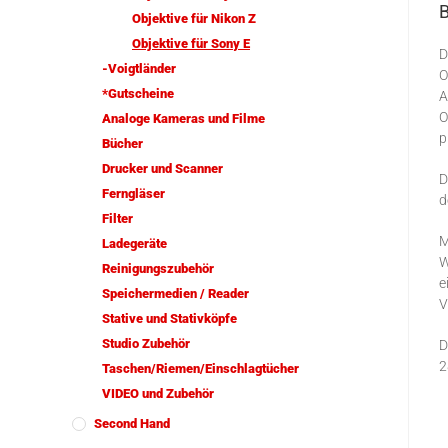
Objektive für Nikon Z
Objektive für Sony E
D
-Voigtländer
O
*Gutscheine
A
O
Analoge Kameras und Filme
p
Bücher
Drucker und Scanner
D
Ferngläser
d
Filter
M
Ladegeräte
W
Reinigungszubehör
e
Speichermedien / Reader
V
Stative und Stativköpfe
Studio Zubehör
D
2
Taschen/Riemen/Einschlagtücher
VIDEO und Zubehör
Second Hand