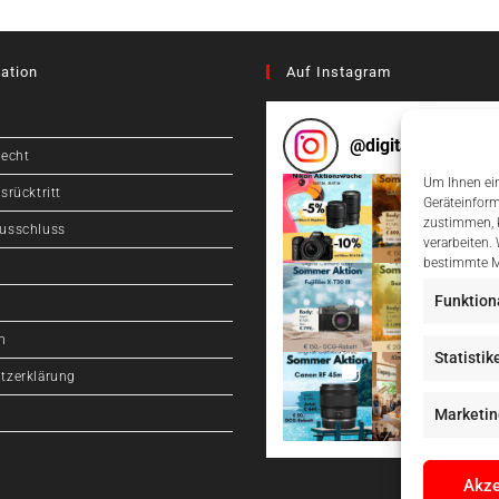
ation
Auf Instagram
@
digitalcameragr
recht
Um Ihnen ein
srücktritt
Geräteinform
zustimmen, k
usschluss
verarbeiten.
bestimmte M
Funktion
m
Statistik
tzerklärung
Marketin
Akze