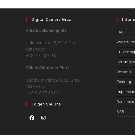
Digital Camera Graz
Inform
Filiale Jakominiplatz
FAQ
Widerrufs
Jakominiplatz 5, 8010 Graz
Österreich
EU-Vertrag
+43 316 82 99 00
Haftungsa
Filiale Südtiroler Platz
Versand
Südtiroler Platz 9, 8020 Graz
Zahlung
Österreich
Impressu
+43 316 77 39 00
Datenschu
Folgen Sie Uns
AGB