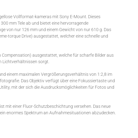
gellose Vollformat-kameras mit Sony E-Mount. Dieses
s 300 mm Tele ab und bietet eine hervorragende
Länge von nur 126 mm und einem Gewicht von nur 610 g. Das
me-torque Drive) ausgestattet, welcher eine schnelle und
n Compensation) ausgestattet, welche für scharfe Bilder aus
 Lichtverhältnissen sorgt.
und einem maximalen Vergrößerungsverhältnis von 1:2,8 im
otografie. Das Objektiv verfügt über eine Fokussiertaste und
lity, mit der sich die Ausdrucksmöglichkeiten für Fotos und
e ist mit einer Fluor-Schutzbeschichtung versehen. Das neue
v ein enormes Spektrum an Aufnahmesituationen abzudecken.