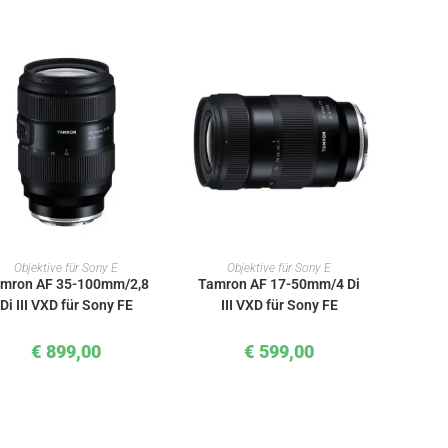
IN DEN WARENKORB
IN DEN WARENKORB
Objektive für Sony E
Objektive für Sony E
mron AF 35-100mm/2,8
Tamron AF 17-50mm/4 Di
Di III VXD für Sony FE
III VXD für Sony FE
€
899,00
€
599,00