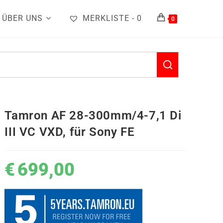
ÜBER UNS
MERKLISTE -
0
0
Tamron AF 28-300mm/4-7,1 Di
III VC VXD, für Sony FE
€
699,00