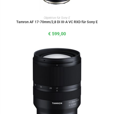
IN DEN WARENKORB
Objektive für Sony E
Tamron AF 17-70mm/2,8 Di III-A VC RXD für Sony E
€
599,00