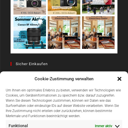
Sicher Einkaufen
Cookie-Zustimmung verwalten
Um Ihnen ein optimales Erlebnis zu bieten, verwenden wir Technologien wie
Cookies, um Geräteinformationen zu speichern bzw. darauf zuzugreifen.
Wenn Sie diesen Technologien zustimmen, können wir Daten wie das
Surfverhalten oder eindeutige IDs auf dieser Website verarbeiten. Wenn Sie
Einfach Online Bezahlen
Ihre Zustimmung nicht erteilen oder zurückziehen, können bestimmte
Merkmale und Funktionen beeinträchtigt werden.
Funktional
Immer aktiv