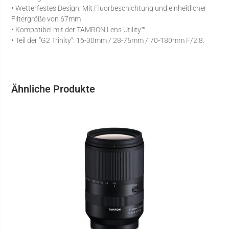
• Wetterfestes Design: Mit Fluorbeschichtung und einheitlicher
Filtergröße von 67mm
• Kompatibel mit der TAMRON Lens Utility™
• Teil der “G2 Trinity”: 16-30mm / 28-75mm / 70-180mm F/2.8.
Ähnliche Produkte