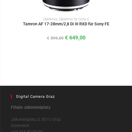
IN DEN WARENKORB
Objektive
,
Objektive für Sony E
Tamron AF 17-28mm/2,8 Di III RXD für Sony FE
€
649,00
€
899,00
Digital Camera Graz
Filiale Jakominiplatz
Jakominiplatz 5, 8010 Graz
Österreich
+43 316 82 99 00