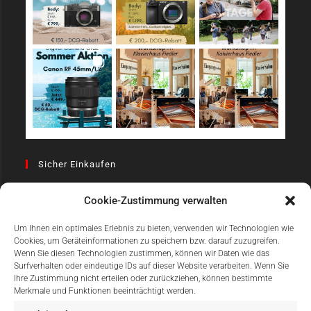
Sicher Einkaufen
Cookie-Zustimmung verwalten
Um Ihnen ein optimales Erlebnis zu bieten, verwenden wir Technologien wie
Cookies, um Geräteinformationen zu speichern bzw. darauf zuzugreifen.
Wenn Sie diesen Technologien zustimmen, können wir Daten wie das
Surfverhalten oder eindeutige IDs auf dieser Website verarbeiten. Wenn Sie
Einfach Online Bezahlen
Ihre Zustimmung nicht erteilen oder zurückziehen, können bestimmte
Merkmale und Funktionen beeinträchtigt werden.