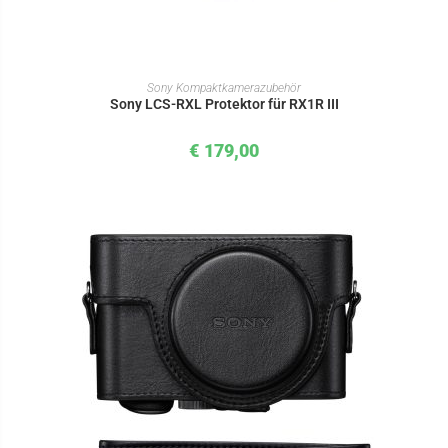
IN DEN WARENKORB
Sony Kompaktkamerazubehör
Sony LCS-RXL Protektor für RX1R III
€
179,00