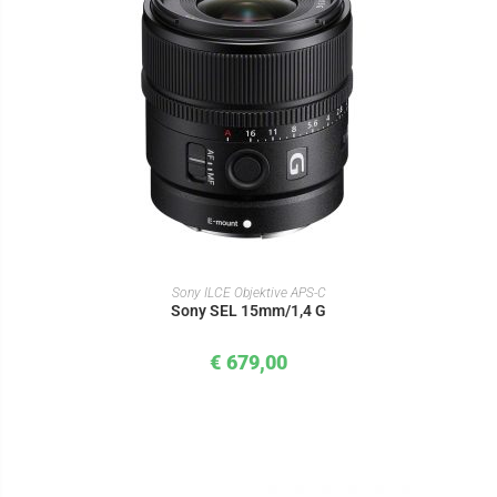
IN DEN WARENKORB
Sony ILCE Objektive APS-C
Sony SEL 15mm/1,4 G
€
679,00