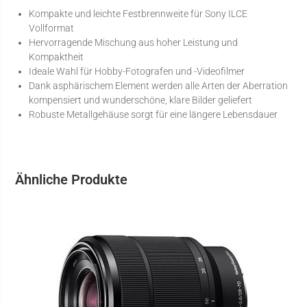
Kompakte und leichte Festbrennweite für Sony ILCE
Vollformat
Hervorragende Mischung aus hoher Leistung und
Kompaktheit
Ideale Wahl für Hobby-Fotografen und -Videofilmer
Dank asphärischem Element werden alle Arten der Aberration
kompensiert und wunderschöne, klare Bilder geliefert
Robuste Metallgehäuse sorgt für eine längere Lebensdauer
Ähnliche Produkte