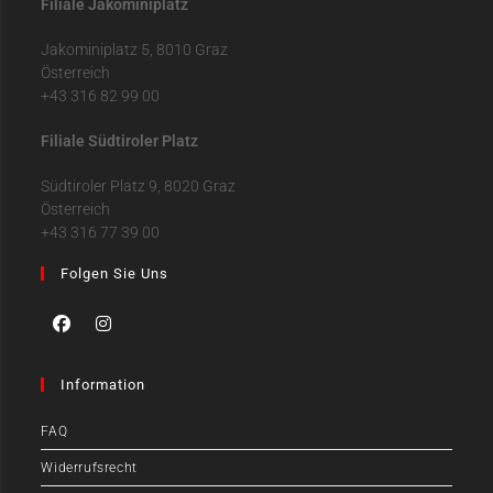
Filiale Jakominiplatz
Jakominiplatz 5, 8010 Graz
Österreich
+43 316 82 99 00
Filiale Südtiroler Platz
Südtiroler Platz 9, 8020 Graz
Österreich
+43 316 77 39 00
Folgen Sie Uns
Information
FAQ
Widerrufsrecht