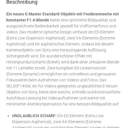
Beschreibung
Ein neues G Master Standard-Objektiv mit Festbrennweite mit
konstanter F1.4-Blende
bietet eine optimierte Bildqualität und
ausgezeichnete Bedienbarkeit speziell für Vollformatfotos und -
videos. Das moderne optische Design umfasst ein ED-Element
(Extra Low Dispersion Aspherical), zwei XA-Elemente (Extreme
Aspherical) und ein asphärisches Element, sodass bei diesem
Kameraobjektiv von Sony eine herausragende Auflösung
sichergestellt wird. Ein wunderschöner Effekt mit
Hintergrundunschärfe (Bokeh) wird dank einer zirkularen Blende
mit 11 Lamellen erzielt. Zwei komplexe XD-Linearmotoren
(Extreme Dynamic) ermöglichen ein schnelleres und genaueres
Fokussieren beim Aufnehmen von Videos und Fotos. Das
SEL50F14GM, ein für Videos geeignetes unglaubliches E-Mount
Objektiv von Sony, bietet eine weiche, schnelle und kontinuierliche
Autofokus-Leistung bei Videoaufnahmen und wartet mit
minimierter Atemkompensation für eine bessere Bildqualität auf.
UNGLAUBLICH SCHARF:
Ein ED-Element (Extra Low
Dispersion Aspherical), zwei XA-Elemente (Extreme
Aspherical) sowie ein asphärisches Element sorgen in diesem