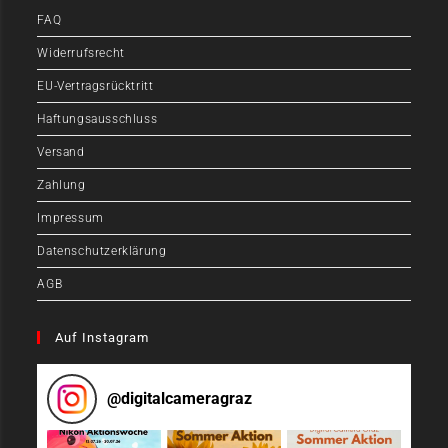
FAQ
Widerrufsrecht
EU-Vertragsrücktritt
Haftungsausschluss
Versand
Zahlung
Impressum
Datenschutzerklärung
AGB
Auf Instagram
@
digitalcameragraz