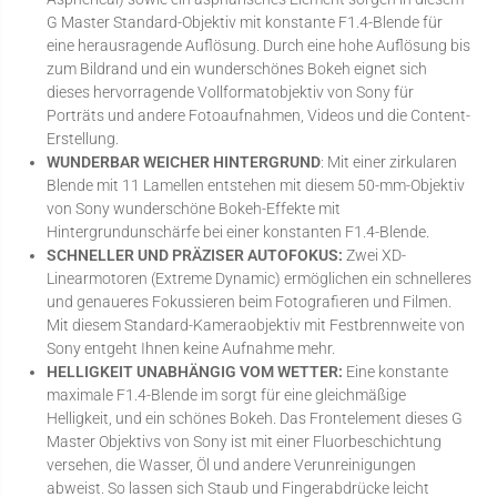
G Master Standard-Objektiv mit konstante F1.4-Blende für
eine herausragende Auflösung. Durch eine hohe Auflösung bis
zum Bildrand und ein wunderschönes Bokeh eignet sich
dieses hervorragende Vollformatobjektiv von Sony für
Porträts und andere Fotoaufnahmen, Videos und die Content-
Erstellung.
WUNDERBAR WEICHER HINTERGRUND
: Mit einer zirkularen
Blende mit 11 Lamellen entstehen mit diesem 50-mm-Objektiv
von Sony wunderschöne Bokeh-Effekte mit
Hintergrundunschärfe bei einer konstanten F1.4-Blende.
SCHNELLER UND PRÄZISER AUTOFOKUS:
Zwei XD-
Linearmotoren (Extreme Dynamic) ermöglichen ein schnelleres
und genaueres Fokussieren beim Fotografieren und Filmen.
Mit diesem Standard-Kameraobjektiv mit Festbrennweite von
Sony entgeht Ihnen keine Aufnahme mehr.
HELLIGKEIT UNABHÄNGIG VOM WETTER:
Eine konstante
maximale F1.4-Blende im sorgt für eine gleichmäßige
Helligkeit, und ein schönes Bokeh. Das Frontelement dieses G
Master Objektivs von Sony ist mit einer Fluorbeschichtung
versehen, die Wasser, Öl und andere Verunreinigungen
abweist. So lassen sich Staub und Fingerabdrücke leicht