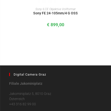
IN DEN WARENKORB
Sony ILCE Objektive Vollformat
Sony FE 24-105mm/4 G OSS
€
899,00
Digital Camera Graz
Filiale Jakominiplatz
Jakominiplatz 5, 8010 Graz
Österreich
+43 316 82 99 00