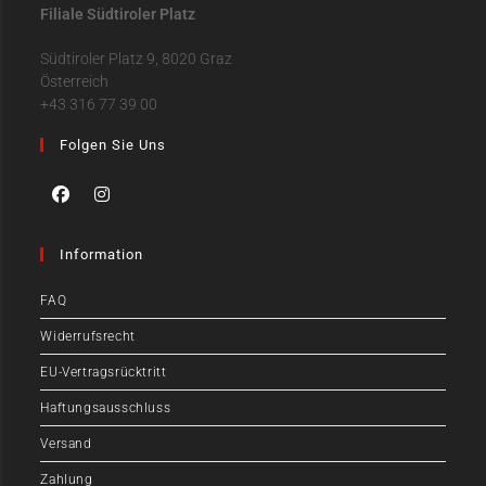
Filiale Südtiroler Platz
Südtiroler Platz 9, 8020 Graz
Österreich
+43 316 77 39 00
Folgen Sie Uns
Information
FAQ
Widerrufsrecht
EU-Vertragsrücktritt
Haftungsausschluss
Versand
Zahlung