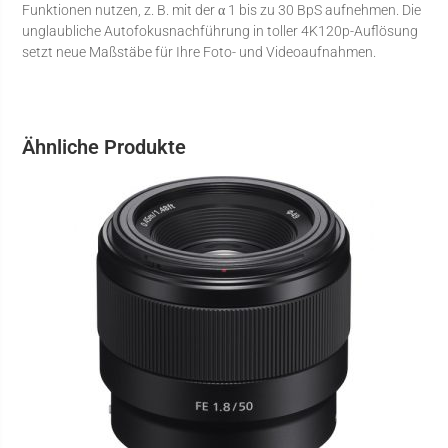
Funktionen nutzen, z. B. mit der α 1 bis zu 30 BpS aufnehmen. Die
unglaubliche Autofokusnachführung in toller 4K120p-Auflösung
setzt neue Maßstäbe für Ihre Foto- und Videoaufnahmen.
Ähnliche Produkte