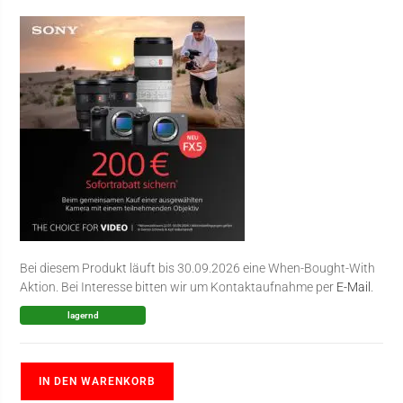
Bei diesem Produkt läuft bis 30.09.2026 eine When-Bought-With
Aktion. Bei Interesse bitten wir um Kontaktaufnahme per
E-Mail
.
lagernd
IN DEN WARENKORB