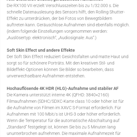
Die RX100 VII erzielt Verschlusszeiten bis zu 1/32.000 s. Die
schnelle Datenauslesung des Sensors hilft, den Rolling Shutter-
Effekt zu unterdrücken, der bei Fotos von Bewegtbildern
auftreten kann. Geräuschlose Aufnahmen sind ebenfalls möglich.
(indem folgende Einstellungen vorgenommen werden:
„Auslösertyp: elektronisch“, „Audiosignale: Aus“.)
Soft Skin Effect und andere Effekte
Der Soft Skin Effect reduziert Gesichtsfalten und matte Haut und
sorgt so für schönere Porträts. Mit den kreativen Stil- und
Bildeffekt-Optionen können Sie Bilder so bearbeiten, dass
unverwechselbare Aufnahmen entstehen.
Hochauflösende 4K HDR (HLG)-Aufnahme und stabiler AF
Die Kamera unterstützt interne 4K (QFHD: 3840×2160)
Filmaufnahmen (SDHC/SDXC-Karte class 10 oder höher ist für
die Aufnahme von Filmen im XAVC S-Format erforderlich. Für
Aufnahmen mit 100 Mbit/s ist UHS-3 oder höher erforderlich.
Wenn die Temperatur für die automatische Abschaltung auf
„Standard“ festgelegt ist, können Sie bis zu 5 Minuten lang
ununterbrochen aufnehmen. Die maximale Aufnahmezeit für