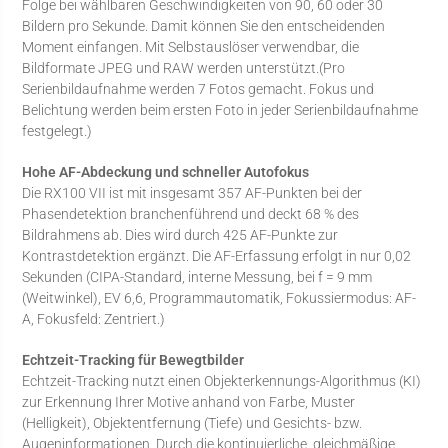
Folge bei wählbaren Geschwindigkeiten von 90, 60 oder 30
Bildern pro Sekunde. Damit können Sie den entscheidenden
Moment einfangen. Mit Selbstauslöser verwendbar, die
Bildformate JPEG und RAW werden unterstützt.(Pro
Serienbildaufnahme werden 7 Fotos gemacht. Fokus und
Belichtung werden beim ersten Foto in jeder Serienbildaufnahme
festgelegt.)
Hohe AF-Abdeckung und schneller Autofokus
Die RX100 VII ist mit insgesamt 357 AF-Punkten bei der
Phasendetektion branchenführend und deckt 68 % des
Bildrahmens ab. Dies wird durch 425 AF-Punkte zur
Kontrastdetektion ergänzt. Die AF-Erfassung erfolgt in nur 0,02
Sekunden (CIPA-Standard, interne Messung, bei f = 9 mm
(Weitwinkel), EV 6,6, Programmautomatik, Fokussiermodus: AF-
A, Fokusfeld: Zentriert.)
Echtzeit-Tracking für Bewegtbilder
Echtzeit-Tracking nutzt einen Objekterkennungs-Algorithmus (KI)
zur Erkennung Ihrer Motive anhand von Farbe, Muster
(Helligkeit), Objektentfernung (Tiefe) und Gesichts- bzw.
Augeninformationen. Durch die kontinuierliche, gleichmäßige