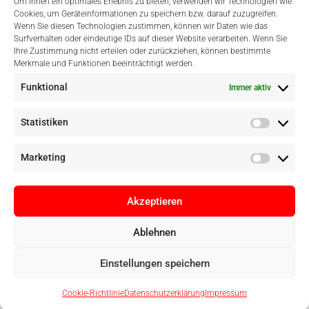
Um Ihnen ein optimales Erlebnis zu bieten, verwenden wir Technologien wie
Cookies, um Geräteinformationen zu speichern bzw. darauf zuzugreifen.
Wenn Sie diesen Technologien zustimmen, können wir Daten wie das
Surfverhalten oder eindeutige IDs auf dieser Website verarbeiten. Wenn Sie
Einfach Online Bezahlen
Ihre Zustimmung nicht erteilen oder zurückziehen, können bestimmte
Merkmale und Funktionen beeinträchtigt werden.
Funktional
Immer aktiv
Statistiken
Marketing
Akzeptieren
Ablehnen
Copyright © Digital Camera Graz 2022. Alle Rechte vorbehalten. E-
Einstellungen speichern
Commerce by
pathways digital, Mallorca
Cookie-Richtlinie
Datenschutzerklärung
Impressum