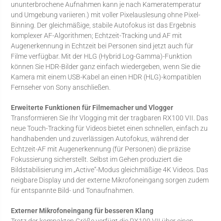
ununterbrochene Aufnahmen kann je nach Kameratemperatur
und Umgebung variieren.) mit voller Pixelauslesung ohne Pixel-
Binning. Der gleichmäßige, stabile Autofokus ist das Ergebnis
komplexer AF-Algorithmen; Echtzeit-Tracking und AF mit
Augenerkennung in Echtzeit bei Personen sind jetzt auch für
Filme verfügbar. Mit der HLG (Hybrid Log-Gamma)-Funktion
können Sie HDR-Bilder ganz einfach wiedergeben, wenn Sie die
Kamera mit einem USB-Kabel an einen HDR (HLG)-kompatiblen
Fernseher von Sony anschließen.
Erweiterte Funktionen für Filmemacher und Vlogger
Transformieren Sie Ihr Vlogging mit der tragbaren RX100 VII. Das
neue Touch-Tracking für Videos bietet einen schnellen, einfach zu
handhabenden und zuverlässigen Autofokus, während der
Echtzeit-AF mit Augenerkennung (für Personen) die präzise
Fokussierung sicherstellt. Selbst im Gehen produziert die
Bildstabilisierung im „Active“-Modus gleichmäßige 4K Videos. Das
neigbare Display und der externe Mikrofoneingang sorgen zudem
für entspannte Bild- und Tonaufnahmen.
Externer Mikrofoneingang für besseren Klang
Trotz der kompakten Größe verfügt die RX100 VII über einen