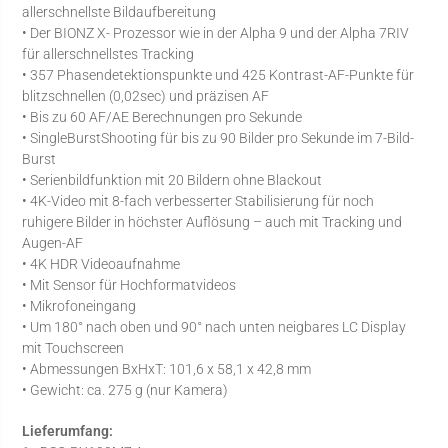
allerschnellste Bildaufbereitung
• Der BIONZ X- Prozessor wie in der Alpha 9 und der Alpha 7RIV
für allerschnellstes Tracking
• 357 Phasendetektionspunkte und 425 Kontrast-AF-Punkte für
blitzschnellen (0,02sec) und präzisen AF
• Bis zu 60 AF/AE Berechnungen pro Sekunde
• SingleBurstShooting für bis zu 90 Bilder pro Sekunde im 7-Bild-
Burst
• Serienbildfunktion mit 20 Bildern ohne Blackout
• 4K-Video mit 8-fach verbesserter Stabilisierung für noch
ruhigere Bilder in höchster Auflösung – auch mit Tracking und
Augen-AF
• 4K HDR Videoaufnahme
• Mit Sensor für Hochformatvideos
• Mikrofoneingang
• Um 180° nach oben und 90° nach unten neigbares LC Display
mit Touchscreen
• Abmessungen BxHxT: 101,6 x 58,1 x 42,8 mm
• Gewicht: ca. 275 g (nur Kamera)
Lieferumfang: