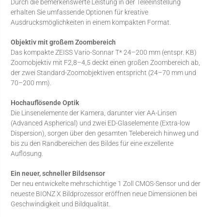
Durch die bemerkenswerte Leistung in der Teleeinstellung
erhalten Sie umfassende Optionen für kreative
Ausdrucksmöglichkeiten in einem kompakten Format.
Objektiv mit großem Zoombereich
Das kompakte ZEISS Vario-Sonnar T* 24–200 mm (entspr. KB)
Zoomobjektiv mit F2,8–4,5 deckt einen großen Zoombereich ab,
der zwei Standard-Zoomobjektiven entspricht (24–70 mm und
70–200 mm).
Hochauflösende Optik
Die Linsenelemente der Kamera, darunter vier AA-Linsen
(Advanced Aspherical) und zwei ED-Glaselemente (Extra-low
Dispersion), sorgen über den gesamten Telebereich hinweg und
bis zu den Randbereichen des Bildes für eine exzellente
Auflösung.
Ein neuer, schneller Bildsensor
Der neu entwickelte mehrschichtige 1 Zoll CMOS-Sensor und der
neueste BIONZ X Bildprozessor eröffnen neue Dimensionen bei
Geschwindigkeit und Bildqualität.