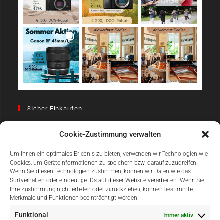
Sicher Einkaufen
Cookie-Zustimmung verwalten
Um Ihnen ein optimales Erlebnis zu bieten, verwenden wir Technologien wie
Cookies, um Geräteinformationen zu speichern bzw. darauf zuzugreifen.
Wenn Sie diesen Technologien zustimmen, können wir Daten wie das
Surfverhalten oder eindeutige IDs auf dieser Website verarbeiten. Wenn Sie
Einfach Online Bezahlen
Ihre Zustimmung nicht erteilen oder zurückziehen, können bestimmte
Merkmale und Funktionen beeinträchtigt werden.
Funktional
Immer aktiv