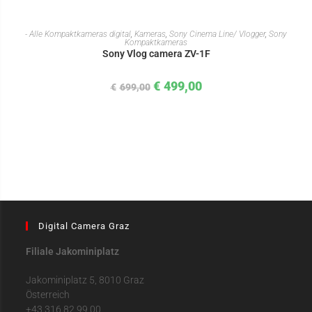
IN DEN WARENKORB
- Alle Kompaktkameras digital
,
Kameras
,
Sony Cinema Line/ Vlogger
,
Sony
Kompaktkameras
Sony Vlog camera ZV-1F
€
499,00
€
699,00
Digital Camera Graz
Filiale Jakominiplatz
Jakominiplatz 5, 8010 Graz
Österreich
+43 316 82 99 00