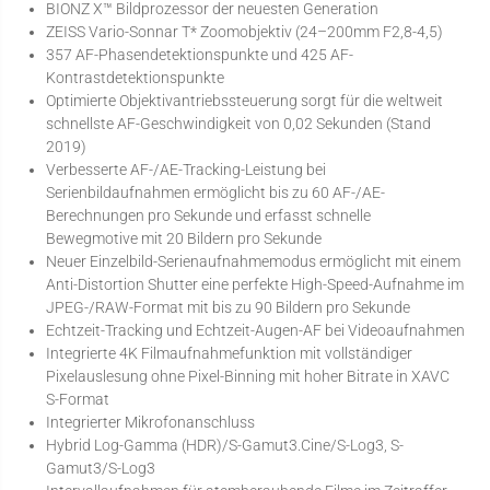
BIONZ X™ Bildprozessor der neuesten Generation
ZEISS Vario-Sonnar T* Zoomobjektiv (24–200mm F2,8-4,5)
357 AF-Phasendetektionspunkte und 425 AF-
Kontrastdetektionspunkte
Optimierte Objektivantriebssteuerung sorgt für die weltweit
schnellste AF-Geschwindigkeit von 0,02 Sekunden (Stand
2019)
Verbesserte AF-/AE-Tracking-Leistung bei
Serienbildaufnahmen ermöglicht bis zu 60 AF-/AE-
Berechnungen pro Sekunde und erfasst schnelle
Bewegmotive mit 20 Bildern pro Sekunde
Neuer Einzelbild-Serienaufnahmemodus ermöglicht mit einem
Anti-Distortion Shutter eine perfekte High-Speed-Aufnahme im
JPEG-/RAW-Format mit bis zu 90 Bildern pro Sekunde
Echtzeit-Tracking und Echtzeit-Augen-AF bei Videoaufnahmen
Integrierte 4K Filmaufnahmefunktion mit vollständiger
Pixelauslesung ohne Pixel-Binning mit hoher Bitrate in XAVC
S-Format
Integrierter Mikrofonanschluss
Hybrid Log-Gamma (HDR)/S-Gamut3.Cine/S-Log3, S-
Gamut3/S-Log3