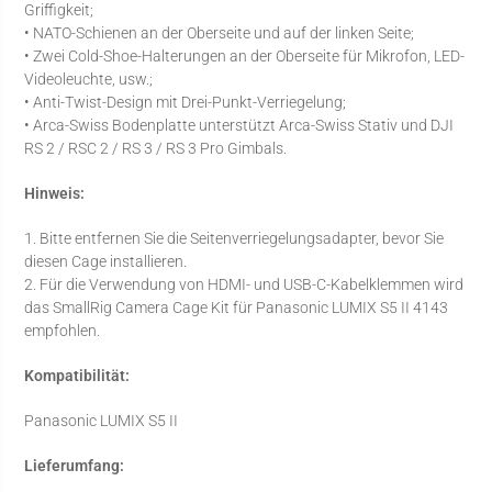
Griffigkeit;
• NATO-Schienen an der Oberseite und auf der linken Seite;
• Zwei Cold-Shoe-Halterungen an der Oberseite für Mikrofon, LED-
Videoleuchte, usw.;
• Anti-Twist-Design mit Drei-Punkt-Verriegelung;
• Arca-Swiss Bodenplatte unterstützt Arca-Swiss Stativ und DJI
RS 2 / RSC 2 / RS 3 / RS 3 Pro Gimbals.
Hinweis:
1. Bitte entfernen Sie die Seitenverriegelungsadapter, bevor Sie
diesen Cage installieren.
2. Für die Verwendung von HDMI- und USB-C-Kabelklemmen wird
das SmallRig Camera Cage Kit für Panasonic LUMIX S5 II 4143
empfohlen.
Kompatibilität:
Panasonic LUMIX S5 II
Lieferumfang: