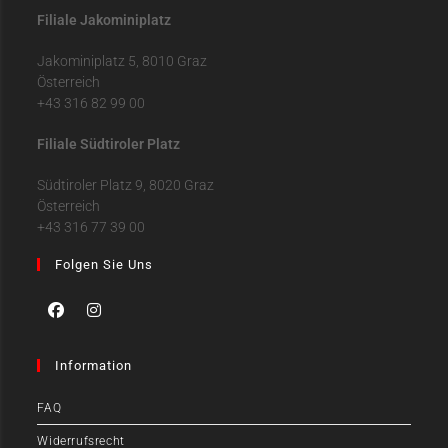
Filiale Jakominiplatz
Jakominiplatz 5, 8010 Graz
Österreich
+43 316 82 99 00
Filiale Südtiroler Platz
Südtiroler Platz 9, 8020 Graz
Österreich
+43 316 77 39 00
Folgen Sie Uns
Information
FAQ
Widerrufsrecht