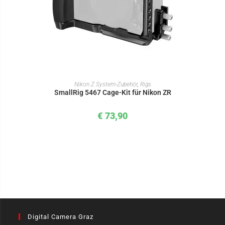
IN DEN WARENKORB
Nikon Z System-Zubehör
,
Rigs
SmallRig 5467 Cage-Kit für Nikon ZR
€
73,90
Digital Camera Graz