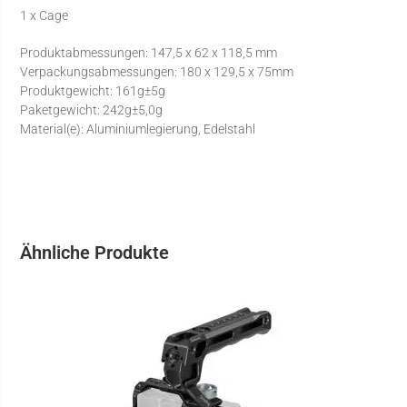
1 x Cage
Produktabmessungen: 147,5 x 62 x 118,5 mm
Verpackungsabmessungen: 180 x 129,5 x 75mm
Produktgewicht: 161g±5g
Paketgewicht: 242g±5,0g
Material(e): Aluminiumlegierung, Edelstahl
Ähnliche Produkte