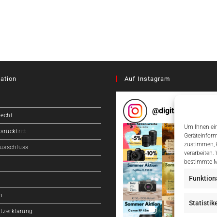
ation
Auf Instagram
@
digitalcameragr
recht
Um Ihnen ein
srücktritt
Geräteinform
zustimmen, k
usschluss
verarbeiten.
bestimmte M
Funktion
m
Statistik
tzerklärung