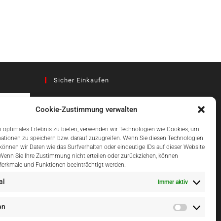
Sicher Einkaufen
Cookie-Zustimmung verwalten
az
 optimales Erlebnis zu bieten, verwenden wir Technologien wie Cookies, um
ationen zu speichern bzw. darauf zuzugreifen. Wenn Sie diesen Technologien
önnen wir Daten wie das Surfverhalten oder eindeutige IDs auf dieser Website
Einfach Online Bezahlen
 Wenn Sie Ihre Zustimmung nicht erteilen oder zurückziehen, können
erkmale und Funktionen beeinträchtigt werden.
al
Immer aktiv
en