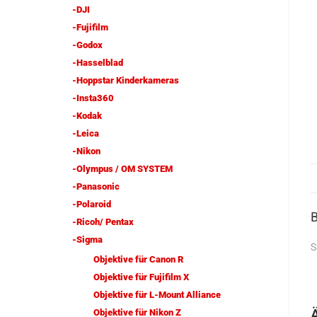
-DJI
-Fujifilm
-Godox
-Hasselblad
-Hoppstar Kinderkameras
-Insta360
-Kodak
-Leica
-Nikon
-Olympus / OM SYSTEM
-Panasonic
-Polaroid
-Ricoh/ Pentax
-Sigma
S
Objektive für Canon R
Objektive für Fujifilm X
Objektive für L-Mount Alliance
Objektive für Nikon Z