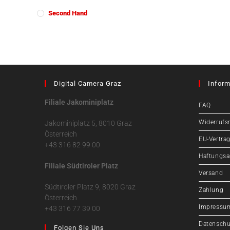
Second Hand
Digital Camera Graz
Inform
Filiale Jakominiplatz
FAQ
Widerrufs
Jakominiplatz 5, 8010 Graz
Österreich
EU-Vertrag
+43 316 82 99 00
Haftungsa
Filiale Südtiroler Platz
Versand
Südtiroler Platz 9, 8020 Graz
Zahlung
Österreich
Impressu
+43 316 77 39 00
Datenschu
Folgen Sie Uns