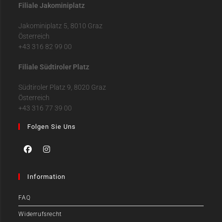
Filiale Jakominiplatz
Jakominiplatz 5, 8010 Graz
Österreich
+43 316 82 99 00
Filiale Südtiroler Platz
Südtiroler Platz 9, 8020 Graz
Österreich
+43 316 77 39 00
Folgen Sie Uns
Information
FAQ
Widerrufsrecht