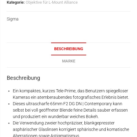
Kategorie:
Objektive für L-Mount Alliance
Sigma
BESCHREIBUNG
MARKE
Beschreibung
Ein kompaktes, kurzes Tele-Prime, das Benutzern spiegelloser
Kameras ein atemberaubendes fotografisches Erlebnis bietet.
Dieses ultrascharfe 65mm F2 DG DN | Contemporary kann
selbst bei voll geöffneter Blende feine Details sauber erfassen
und produziert ein wunderbar weiches Bokeh.
Die Verwendung zweier hochpräziser, blankgepresster
asphärischer Glaslinsen korrigiert sphärische und komatische
Aberrationen sowie Astigmatismus.