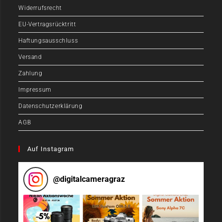
Widerrufsrecht
EU-Vertragsrücktritt
Haftungsausschluss
Versand
Zahlung
Impressum
Datenschutzerklärung
AGB
Auf Instagram
@
digitalcameragraz