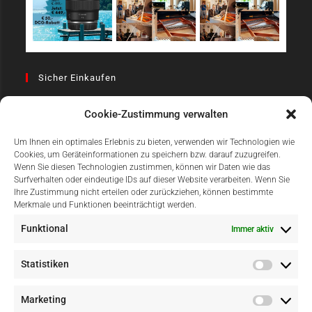
Sicher Einkaufen
Cookie-Zustimmung verwalten
Um Ihnen ein optimales Erlebnis zu bieten, verwenden wir Technologien wie
Cookies, um Geräteinformationen zu speichern bzw. darauf zuzugreifen.
Wenn Sie diesen Technologien zustimmen, können wir Daten wie das
Surfverhalten oder eindeutige IDs auf dieser Website verarbeiten. Wenn Sie
Einfach Online Bezahlen
Ihre Zustimmung nicht erteilen oder zurückziehen, können bestimmte
Merkmale und Funktionen beeinträchtigt werden.
Funktional
Immer aktiv
Statistiken
Marketing