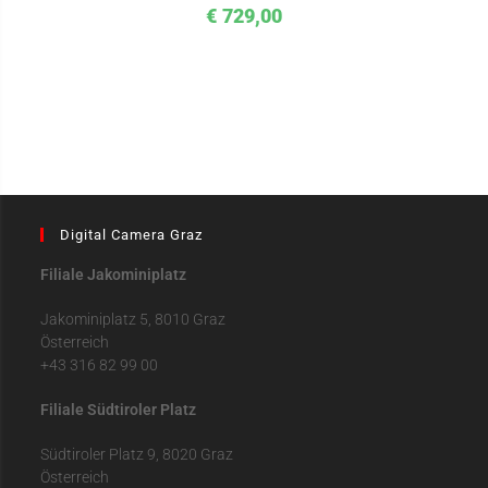
€
729,00
Digital Camera Graz
Filiale Jakominiplatz
Jakominiplatz 5, 8010 Graz
Österreich
+43 316 82 99 00
Filiale Südtiroler Platz
Südtiroler Platz 9, 8020 Graz
Österreich