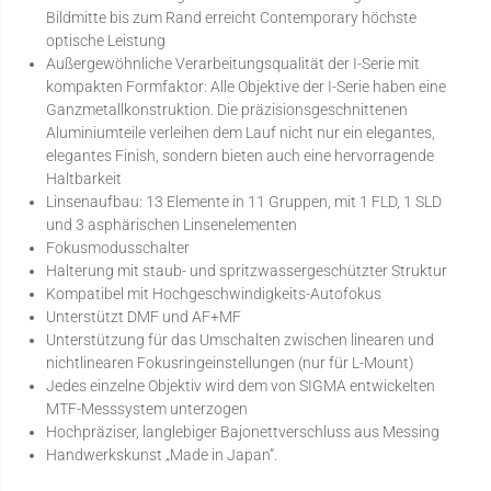
Bildmitte bis zum Rand erreicht Contemporary höchste
optische Leistung
Außergewöhnliche Verarbeitungsqualität der I-Serie mit
kompakten Formfaktor: Alle Objektive der I-Serie haben eine
Ganzmetallkonstruktion. Die präzisionsgeschnittenen
Aluminiumteile verleihen dem Lauf nicht nur ein elegantes,
elegantes Finish, sondern bieten auch eine hervorragende
Haltbarkeit
Linsenaufbau: 13 Elemente in 11 Gruppen, mit 1 FLD, 1 SLD
und 3 asphärischen Linsenelementen
Fokusmodusschalter
Halterung mit staub- und spritzwassergeschützter Struktur
Kompatibel mit Hochgeschwindigkeits-Autofokus
Unterstützt DMF und AF+MF
Unterstützung für das Umschalten zwischen linearen und
nichtlinearen Fokusringeinstellungen (nur für L-Mount)
Jedes einzelne Objektiv wird dem von SIGMA entwickelten
MTF-Messsystem unterzogen
Hochpräziser, langlebiger Bajonettverschluss aus Messing
Handwerkskunst „Made in Japan“.