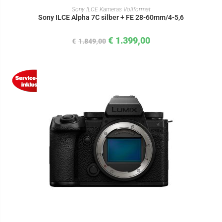
IN DEN WARENKORB
Sony ILCE Kameras Vollformat
Sony ILCE Alpha 7C silber + FE 28-60mm/4-5,6
€
1.399,00
€
1.849,00