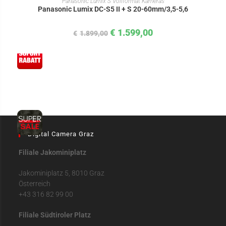
Panasonic Lumix S Vollformat Kameras
Panasonic Lumix DC-S5 II + S 20-60mm/3,5-5,6
€
1.599,00
€
1.899,00
Digital Camera Graz
Filiale Jakominiplatz
Jakominiplatz 5, 8010 Graz
Österreich
+43 316 82 99 00
Filiale Südtiroler Platz