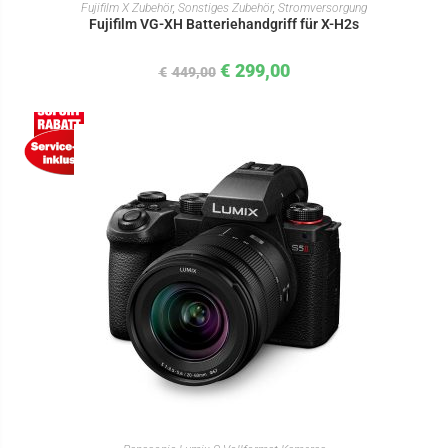
IN DEN WARENKORB
Fujifilm X Zubehör
,
Sonstiges Zubehör
,
Stromversorgung
Fujifilm VG-XH Batteriehandgriff für X-H2s
€
299,00
€
449,00
IN DEN WARENKORB