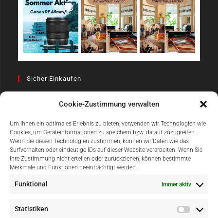
Sicher Einkaufen
Cookie-Zustimmung verwalten
Um Ihnen ein optimales Erlebnis zu bieten, verwenden wir Technologien wie
Cookies, um Geräteinformationen zu speichern bzw. darauf zuzugreifen.
Wenn Sie diesen Technologien zustimmen, können wir Daten wie das
Surfverhalten oder eindeutige IDs auf dieser Website verarbeiten. Wenn Sie
Einfach Online Bezahlen
Ihre Zustimmung nicht erteilen oder zurückziehen, können bestimmte
Merkmale und Funktionen beeinträchtigt werden.
Funktional
Immer aktiv
Statistiken