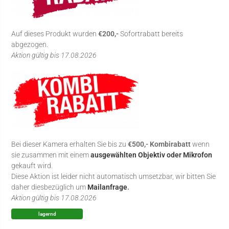
Auf dieses Produkt wurden
€200,-
Sofortrabatt bereits
abgezogen.
Aktion gültig bis 17.08.2026
Bei dieser Kamera erhalten Sie bis zu
€500,- Kombirabatt
wenn
sie zusammen mit einem
ausgewählten Objektiv oder Mikrofon
gekauft wird.
Diese Aktion ist leider nicht automatisch umsetzbar, wir bitten Sie
daher diesbezüglich um
Mailanfrage
.
Aktion gültig bis 17.08.2026
lagernd