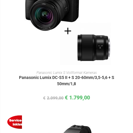
IN DEN WARENKORB
Panasonic Lumix S Vollformat Kameras
Panasonic Lumix DC-S5 II + S 20-60mm/3,5-5,6 + S
50mm/1,8
€
1.799,00
€
2.099,00