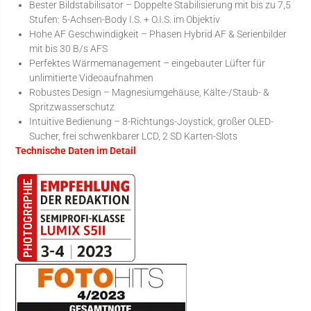
Bester Bildstabilisator – Doppelte Stabilisierung mit bis zu 7,5
Stufen: 5-Achsen-Body I.S. + O.I.S. im Objektiv
Hohe AF Geschwindigkeit – Phasen Hybrid AF & Serienbilder
mit bis 30 B/s AFS
Perfektes Wärmemanagement – eingebauter Lüfter für
unlimitierte Videoaufnahmen
Robustes Design – Magnesiumgehäuse, Kälte-/Staub- &
Spritzwasserschutz
Intuitive Bedienung – 8-Richtungs-Joystick, großer OLED-
Sucher, frei schwenkbarer LCD, 2 SD Karten-Slots
Technische Daten im Detail