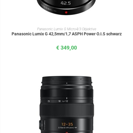
IN DEN WARENKORB
Panasonic Lumix G Micro4/3 Objektive
Panasonic Lumix G 42,5mm/1,7 ASPH Power O.I.S schwarz
€
349,00