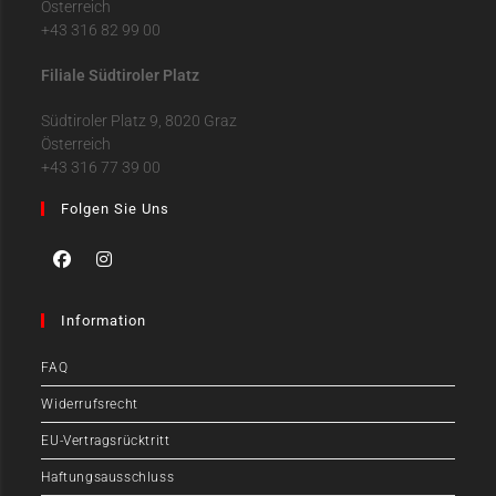
Österreich
+43 316 82 99 00
Filiale Südtiroler Platz
Südtiroler Platz 9, 8020 Graz
Österreich
+43 316 77 39 00
Folgen Sie Uns
Information
FAQ
Widerrufsrecht
EU-Vertragsrücktritt
Haftungsausschluss