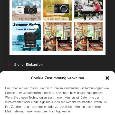
Sicher Einkaufen
Cookie-Zustimmung verwalten
Um Ihnen ein optimales Erlebnis zu bieten, verwenden wir Technologien wie
Cookies, um Geräteinformationen zu speichern bzw. darauf zuzugreifen.
Wenn Sie diesen Technologien zustimmen, können wir Daten wie das
Surfverhalten oder eindeutige IDs auf dieser Website verarbeiten. Wenn Sie
Einfach Online Bezahlen
Ihre Zustimmung nicht erteilen oder zurückziehen, können bestimmte
Merkmale und Funktionen beeinträchtigt werden.