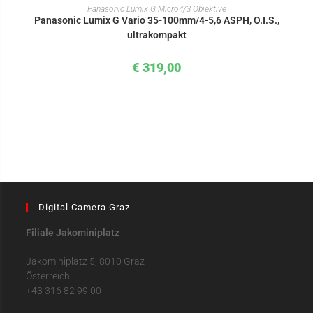
IN DEN WARENKORB
Panasonic Lumix G Micro4/3 Objektive
Panasonic Lumix G Vario 35-100mm/4-5,6 ASPH, O.I.S.,
ultrakompakt
€
319,00
Digital Camera Graz
Filiale Jakominiplatz
Jakominiplatz 5, 8010 Graz
Österreich
+43 316 82 99 00