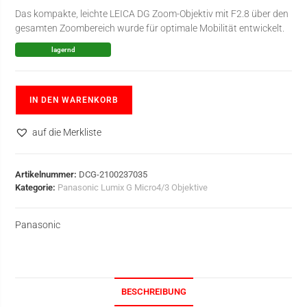
Das kompakte, leichte LEICA DG Zoom-Objektiv mit F2.8 über den
gesamten Zoombereich wurde für optimale Mobilität entwickelt.
lagernd
IN DEN WARENKORB
auf die Merkliste
Artikelnummer:
DCG-2100237035
Kategorie:
Panasonic Lumix G Micro4/3 Objektive
Panasonic
BESCHREIBUNG