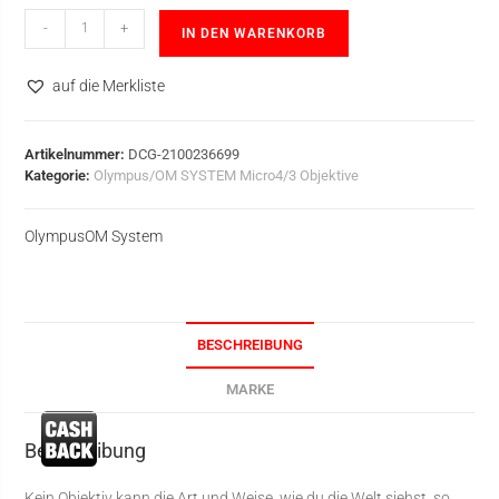
-
+
IN DEN WARENKORB
auf die Merkliste
Artikelnummer:
DCG-2100236699
Kategorie:
Olympus/OM SYSTEM Micro4/3 Objektive
Olympus
OM System
BESCHREIBUNG
MARKE
Beschreibung
Kein Objektiv kann die Art und Weise, wie du die Welt siehst, so