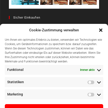
Sicher Einkaufen
Cookie-Zustimmung verwalten
Um Ihnen ein optimales Erlebnis zu bieten, verwenden wir Technologien wie
Cookies, um Geräteinformationen zu speichern bzw. darauf zuzugreifen.
Wenn Sie diesen Technologien zustimmen, können wir Daten wie das
Surfverhalten oder eindeutige IDs auf dieser Website verarbeiten. Wenn Sie
Einfach Online Bezahlen
Ihre Zustimmung nicht erteilen oder zurückziehen, können bestimmte
Merkmale und Funktionen beeinträchtigt werden.
Funktional
Immer aktiv
Statistiken
Marketing