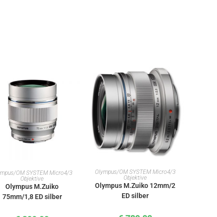
IN DEN WARENKORB
IN DEN WARENKORB
Olympus/OM SYSTEM Micro4/3
ympus/OM SYSTEM Micro4/3
Objektive
Objektive
Olympus M.Zuiko 12mm/2
Olympus M.Zuiko
ED silber
75mm/1,8 ED silber