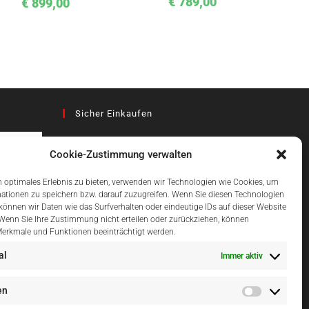
€
789,00
€
899,00
Sicher Einkaufen
Cookie-Zustimmung verwalten
az
 optimales Erlebnis zu bieten, verwenden wir Technologien wie Cookies, um
ationen zu speichern bzw. darauf zuzugreifen. Wenn Sie diesen Technologien
önnen wir Daten wie das Surfverhalten oder eindeutige IDs auf dieser Website
Einfach Online Bezahlen
 Wenn Sie Ihre Zustimmung nicht erteilen oder zurückziehen, können
erkmale und Funktionen beeinträchtigt werden.
al
Immer aktiv
en