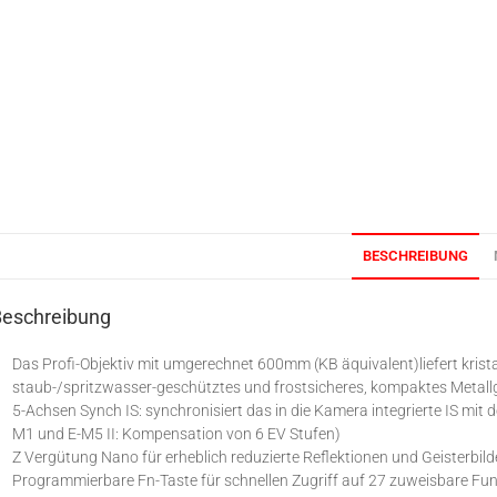
BESCHREIBUNG
Beschreibung
Das Profi-Objektiv mit umgerechnet 600mm (KB äquivalent)liefert krist
staub-/spritzwasser-geschütztes und frostsicheres, kompaktes Metal
5-Achsen Synch IS: synchronisiert das in die Kamera integrierte IS mit d
M1 und E-M5 II: Kompensation von 6 EV Stufen)
Z Vergütung Nano für erheblich reduzierte Reflektionen und Geisterbild
Programmierbare Fn-Taste für schnellen Zugriff auf 27 zuweisbare Fu