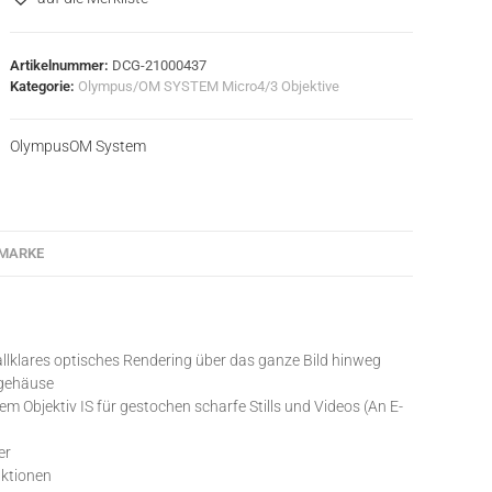
Artikelnummer:
DCG-21000437
Kategorie:
Olympus/OM SYSTEM Micro4/3 Objektive
Olympus
OM System
MARKE
allklares optisches Rendering über das ganze Bild hinweg
lgehäuse
em Objektiv IS für gestochen scharfe Stills und Videos (An E-
er
nktionen