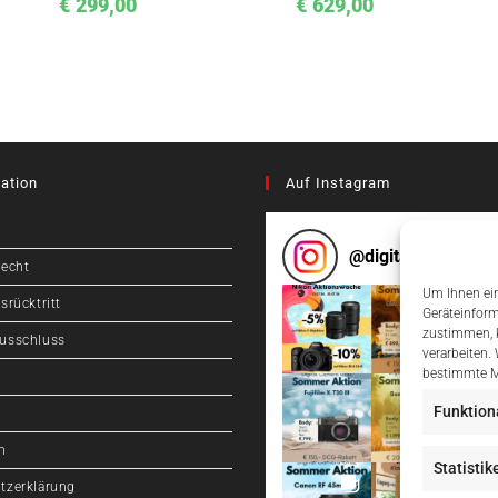
€
299,00
€
629,00
ation
Auf Instagram
@
digitalcameragr
recht
Um Ihnen ein
srücktritt
Geräteinform
zustimmen, k
usschluss
verarbeiten.
bestimmte M
Funktion
m
Statistik
tzerklärung