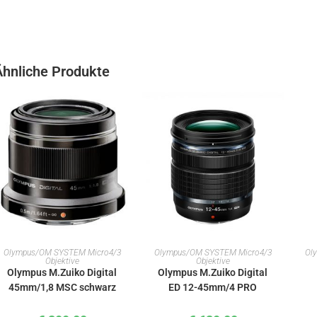
Ähnliche Produkte
IN DEN WARENKORB
IN DEN WARENKORB
Olympus/OM SYSTEM Micro4/3
Olympus/OM SYSTEM Micro4/3
Ol
Objektive
Objektive
Olympus M.Zuiko Digital
Olympus M.Zuiko Digital
45mm/1,8 MSC schwarz
ED 12-45mm/4 PRO