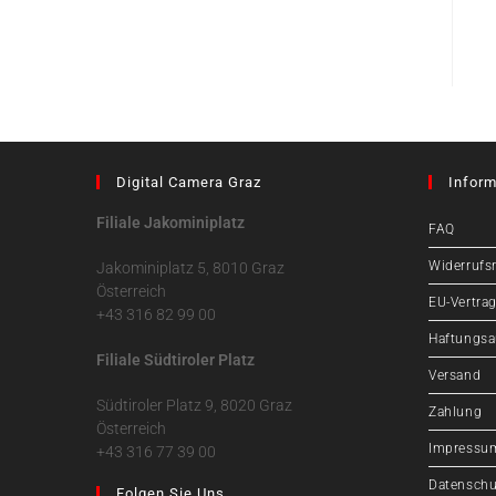
Digital Camera Graz
Inform
Filiale Jakominiplatz
FAQ
Widerrufs
Jakominiplatz 5, 8010 Graz
Österreich
EU-Vertrag
+43 316 82 99 00
Haftungsa
Filiale Südtiroler Platz
Versand
Südtiroler Platz 9, 8020 Graz
Zahlung
Österreich
Impressu
+43 316 77 39 00
Datenschu
Folgen Sie Uns