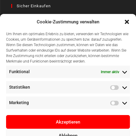
Sicher Einkaufen
Cookie-Zustimmung verwalten
Um Ihnen ein optimales Erlebnis zu bieten, verwenden wir Technologien wie
Cookies, um Geräteinformationen zu speichern bzw. darauf zuzugreifen.
Wenn Sie diesen Technologien zustimmen, können wir Daten wie das
Surfverhalten oder eindeutige IDs auf dieser Website verarbeiten. Wenn Sie
Einfach Online Bezahlen
Ihre Zustimmung nicht erteilen oder zurückziehen, können bestimmte
Merkmale und Funktionen beeinträchtigt werden.
Funktional
Immer aktiv
Statistiken
Marketing
Akzeptieren
Ablehnen