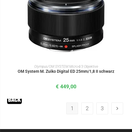
IN DEN WARENKORB
Olympus/OM SYSTEM Micro4/3 Objektive
OM System M. Zuiko Digital ED 25mm/1,8 II schwarz
€
449,00
1
2
3