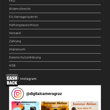
FAQ
Widerrufsrecht
EU-Vertragsrücktritt
Haftungsausschluss
Versand
Zahlung
Impressum
Datenschutzerklärung
AGB
Auf Instagram
@
digitalcameragraz