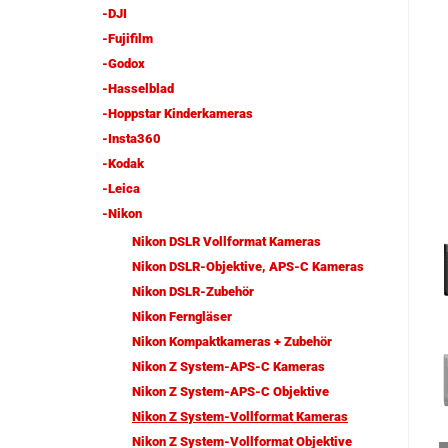
-DJI
-Fujifilm
-Godox
-Hasselblad
-Hoppstar Kinderkameras
-Insta360
-Kodak
-Leica
-Nikon
Nikon DSLR Vollformat Kameras
Nikon DSLR-Objektive, APS-C Kameras
Nikon DSLR-Zubehör
Nikon Ferngläser
Nikon Kompaktkameras + Zubehör
Nikon Z System-APS-C Kameras
Nikon Z System-APS-C Objektive
Nikon Z System-Vollformat Kameras
Nikon Z System-Vollformat Objektive