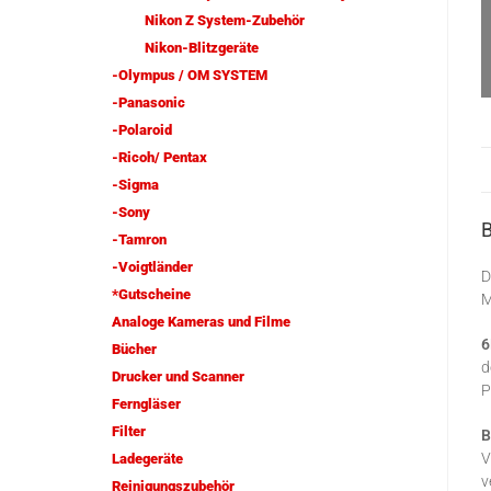
Nikon Z System-Zubehör
Nikon-Blitzgeräte
-Olympus / OM SYSTEM
-Panasonic
-Polaroid
-Ricoh/ Pentax
-Sigma
-Sony
-Tamron
-Voigtländer
D
*Gutscheine
M
Analoge Kameras und Filme
6
Bücher
d
Drucker und Scanner
P
Ferngläser
Filter
B
V
Ladegeräte
v
Reinigungszubehör