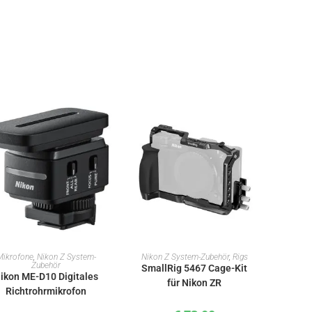
IN DEN WARENKORB
IN DEN WARENKORB
Mikrofone
,
Nikon Z System-
Nikon Z System-Zubehör
,
Rigs
Zubehör
SmallRig 5467 Cage-Kit
ikon ME-D10 Digitales
für Nikon ZR
Richtrohrmikrofon