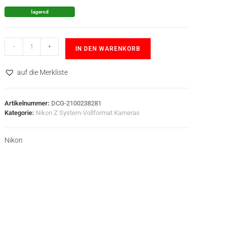
lagernd
-
+
IN DEN WARENKORB
auf die Merkliste
Artikelnummer:
DCG-2100238281
Kategorie:
Nikon Z System-Vollformat Kameras
Nikon