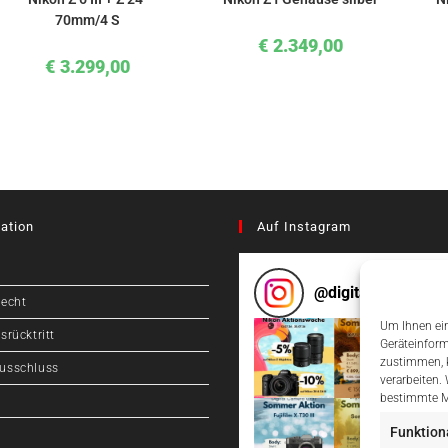
70mm/4 S
€
2.349,00
€
3.299,00
ation
Auf Instagram
@
digitalcameragr
recht
Um Ihnen ein
srücktritt
Geräteinform
zustimmen, k
usschluss
verarbeiten.
bestimmte M
Funktion