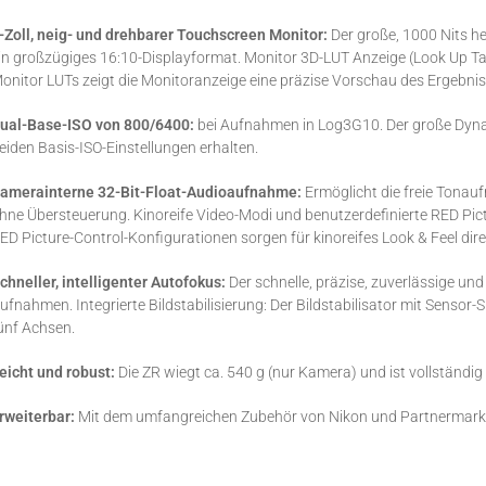
-Zoll, neig- und drehbarer Touchscreen Monitor:
Der große, 1000 Nits h
in großzügiges 16:10-Displayformat. Monitor 3D-LUT Anzeige (Look Up 
onitor LUTs zeigt die Monitoranzeige eine präzise Vorschau des Ergebni
ual-Base-ISO von 800/6400:
bei Aufnahmen in Log3G10. Der große Dyna
eiden Basis-ISO-Einstellungen erhalten.
amerainterne 32-Bit-Float-Audioaufnahme:
Ermöglicht die freie Tonau
hne Übersteuerung. Kinoreife Video-Modi und benutzerdefinierte RED Pictu
ED Picture-Control-Konfigurationen sorgen für kinoreifes Look & Feel dir
chneller, intelligenter Autofokus:
Der schnelle, präzise, zuverlässige u
ufnahmen. Integrierte Bildstabilisierung: Der Bildstabilisator mit Sensor
ünf Achsen.
eicht und robust:
Die ZR wiegt ca. 540 g (nur Kamera) und ist vollständi
rweiterbar:
Mit dem umfangreichen Zubehör von Nikon und Partnermarken 