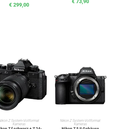
€
73,90
€
299,00
IN DEN WARENKORB
IN DEN WARENKORB
Nikon Z System-Vollformat
Nikon Z System-Vollformat
Kameras
Kameras
ikon Z f schwarz + Z 24-
Nikon Z 5 II Gehäuse