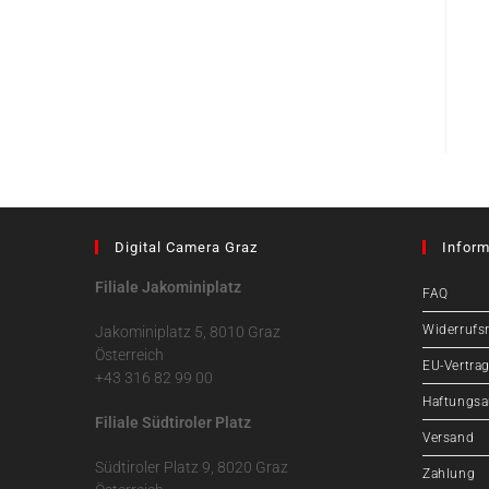
Digital Camera Graz
Inform
Filiale Jakominiplatz
FAQ
Widerrufs
Jakominiplatz 5, 8010 Graz
Österreich
EU-Vertrag
+43 316 82 99 00
Haftungsa
Filiale Südtiroler Platz
Versand
Südtiroler Platz 9, 8020 Graz
Zahlung