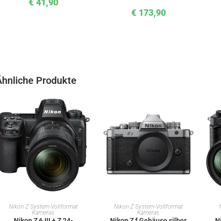
€
41,90
€
173,90
Ähnliche Produkte
IN DEN WARENKORB
IN DEN WARENKORB
Nikon Z System-Vollformat
Nikon Z System-Vollformat
Kameras
Kameras
Nikon Z 6 III + Z 24-
Nikon Z f Gehäuse silber
N