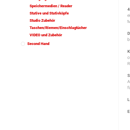
Speichermedien / Reader
4
Stative und Stativköpfe
e
Studio Zubehör
M
Taschen/Riemen/Einschlagtücher
D
VIDEO und Zubehör
b
Second Hand
K
o
R
S
A
f
L
E