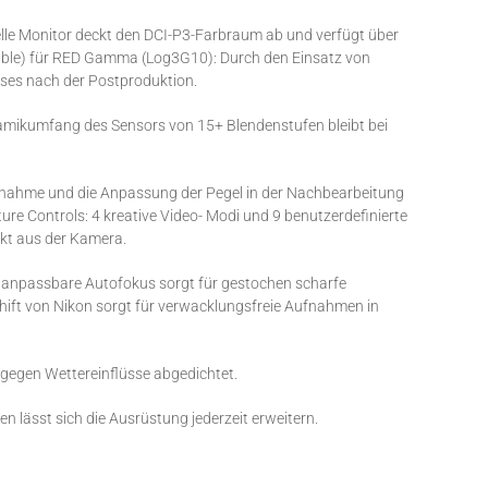
elle Monitor deckt den DCI-P3-Farbraum ab und verfügt über
Table) für RED Gamma (Log3G10): Durch den Einsatz von
sses nach der Postproduktion.
mikumfang des Sensors von 15+ Blendenstufen bleibt bei
fnahme und die Anpassung der Pegel in der Nachbearbeitung
re Controls: 4 kreative Video- Modi und 9 benutzerdefinierte
ekt aus der Kamera.
nd anpassbare Autofokus sorgt für gestochen scharfe
-Shift von Nikon sorgt für verwacklungsfreie Aufnahmen in
g gegen Wettereinflüsse abgedichtet.
lässt sich die Ausrüstung jederzeit erweitern.