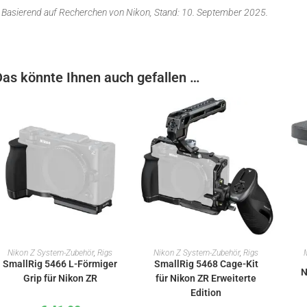
 Basierend auf Recherchen von Nikon, Stand: 10. September 2025.
Das könnte Ihnen auch gefallen …
IN DEN WARENKORB
IN DEN WARENKORB
Nikon Z System-Zubehör
,
Rigs
Nikon Z System-Zubehör
,
Rigs
SmallRig 5466 L-Förmiger
SmallRig 5468 Cage-Kit
N
Grip für Nikon ZR
für Nikon ZR Erweiterte
Edition