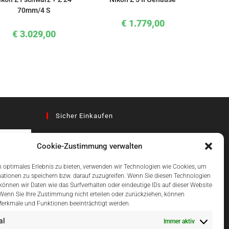
70mm/4 S
€
1.779,00
€
3.029,00
Sicher Einkaufen
Cookie-Zustimmung verwalten
az
 optimales Erlebnis zu bieten, verwenden wir Technologien wie Cookies, um
ationen zu speichern bzw. darauf zuzugreifen. Wenn Sie diesen Technologien
önnen wir Daten wie das Surfverhalten oder eindeutige IDs auf dieser Website
Einfach Online Bezahlen
 Wenn Sie Ihre Zustimmung nicht erteilen oder zurückziehen, können
erkmale und Funktionen beeinträchtigt werden.
al
Immer aktiv