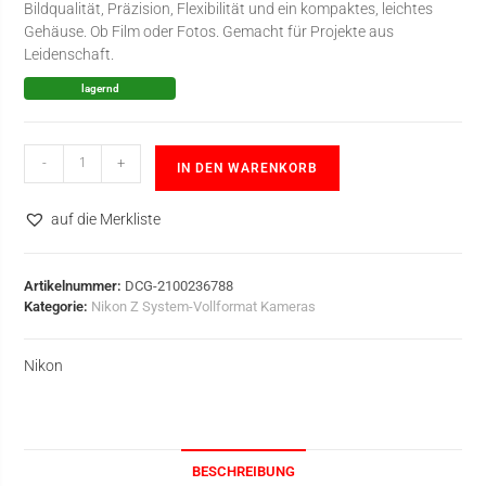
Bildqualität, Präzision, Flexibilität und ein kompaktes, leichtes
Gehäuse. Ob Film oder Fotos. Gemacht für Projekte aus
Leidenschaft.
lagernd
-
+
IN DEN WARENKORB
auf die Merkliste
Artikelnummer:
DCG-2100236788
Kategorie:
Nikon Z System-Vollformat Kameras
Nikon
BESCHREIBUNG