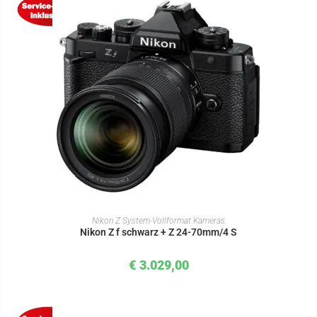
IN DEN WARENKORB
Nikon Z System-Vollformat Kameras
Nikon Z f schwarz + Z 24-70mm/4 S
€
3.029,00