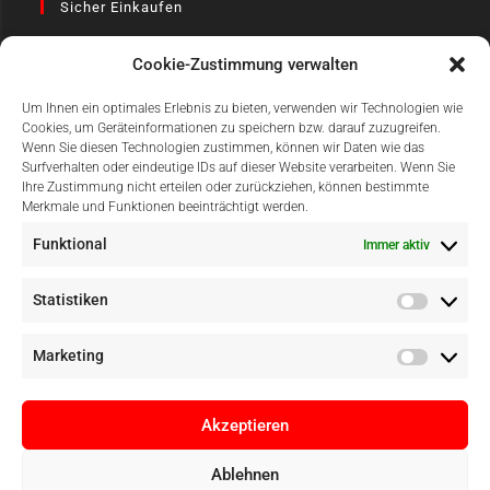
Sicher Einkaufen
Cookie-Zustimmung verwalten
Um Ihnen ein optimales Erlebnis zu bieten, verwenden wir Technologien wie
Cookies, um Geräteinformationen zu speichern bzw. darauf zuzugreifen.
Wenn Sie diesen Technologien zustimmen, können wir Daten wie das
Surfverhalten oder eindeutige IDs auf dieser Website verarbeiten. Wenn Sie
Einfach Online Bezahlen
Ihre Zustimmung nicht erteilen oder zurückziehen, können bestimmte
Merkmale und Funktionen beeinträchtigt werden.
Funktional
Immer aktiv
Statistiken
Marketing
Akzeptieren
Ablehnen