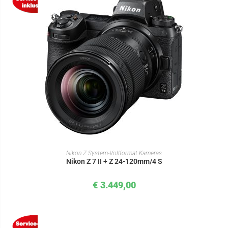
IN DEN WARENKORB
Nikon Z System-Vollformat Kameras
Nikon Z 7 II + Z 24-120mm/4 S
€
3.449,00