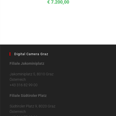
€
7.200,00
Digital Camera Graz
Filiale Jakominiplatz
Jakominiplatz 5, 8010 Graz
Österreich
+43 316 82 99 00
Filiale Südtiroler Platz
Südtiroler Platz 9, 8020 Graz
Österreich