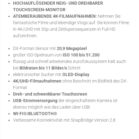
HOCHAUFLÖSENDER NEIG- UND DREHBARER
TOUCHSCREEN-MONITOR
ATEMBERAUBENDE 4K-FILMAUFNAHMEN:
Nehmen Sie
fantastische Filme und lebendige Vlogs auf. Sie können Filme
in 4K/UHD mit 30p und Zeitlupensequenzen in Full HD
aufzeichnen.
DX-Format-Sensor mit
20,9 Megapixel
großer ISO-Spielraum von
ISO 100 bis 51.200
flüssig und schnell arbeitendes Autofokussystem hält auch
bei
Bildraten bis 11 Bilder/s
Schritt
elektronischer Sucher mit
OLED-Display
4K/UHD-Filmaufnahmen
ohne Beschnitt im Bildfeld des DX-
Format
Dreh- und schwenkbarer Touchscreen
USB-Stromversorgung
der eingeschalteten Kamera ist
ebenso möglich wie das Laden über USB
WI-FI®/BLUETOOTH®
Verbesserte Konnektivität mit SnapBridge Version 2.8