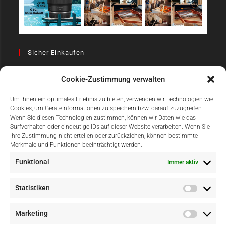
Sicher Einkaufen
Cookie-Zustimmung verwalten
Um Ihnen ein optimales Erlebnis zu bieten, verwenden wir Technologien wie
Cookies, um Geräteinformationen zu speichern bzw. darauf zuzugreifen.
Wenn Sie diesen Technologien zustimmen, können wir Daten wie das
Surfverhalten oder eindeutige IDs auf dieser Website verarbeiten. Wenn Sie
Einfach Online Bezahlen
Ihre Zustimmung nicht erteilen oder zurückziehen, können bestimmte
Merkmale und Funktionen beeinträchtigt werden.
Funktional
Immer aktiv
Statistiken
Marketing