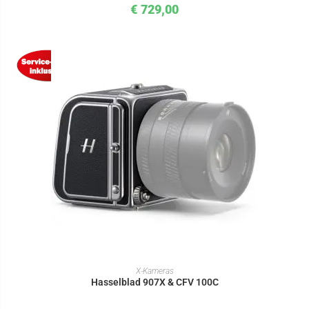
€
729,00
IN DEN WARENKORB
X-Kameras
Hasselblad 907X & CFV 100C