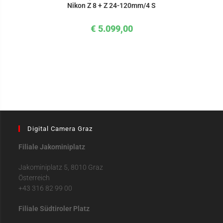
Nikon Z 8 + Z 24-120mm/4 S
€
5.099,00
Digital Camera Graz
Filiale Jakominiplatz
Jakominiplatz 5, 8010 Graz
Österreich
+43 316 82 99 00
Filiale Südtiroler Platz