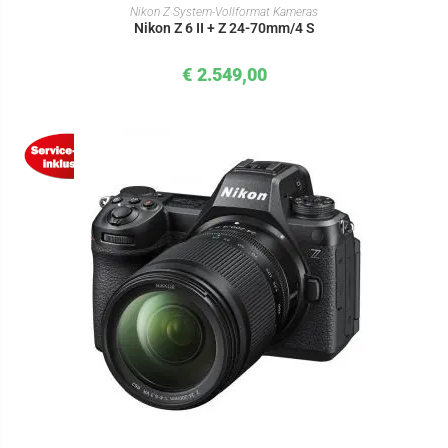
IN DEN WARENKORB
Nikon Z System-Vollformat Kameras
Nikon Z 6 II + Z 24-70mm/4 S
€
2.549,00