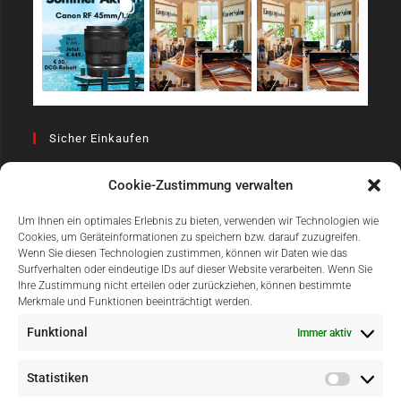
Sicher Einkaufen
Cookie-Zustimmung verwalten
Um Ihnen ein optimales Erlebnis zu bieten, verwenden wir Technologien wie
Cookies, um Geräteinformationen zu speichern bzw. darauf zuzugreifen.
Wenn Sie diesen Technologien zustimmen, können wir Daten wie das
Surfverhalten oder eindeutige IDs auf dieser Website verarbeiten. Wenn Sie
Einfach Online Bezahlen
Ihre Zustimmung nicht erteilen oder zurückziehen, können bestimmte
Merkmale und Funktionen beeinträchtigt werden.
Funktional
Immer aktiv
Statistiken