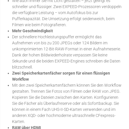
Wie auch immer Sie mit Licht gestalten – jetzt gelingt es
schneller und flüssiger. Zwei EXPEED-Prozessoren verdoppeln
die verfügbare Leistung – vom Autofokus bis zur
Pufferkapazität. Die Umsetzung erfolgt seidenweich, beim
Filmen wie beim Fotografieren.
Mehr Geschwindigkeit
Der schnellere Hochleistungspuffer ermöglicht das
Aufnehmen von bis zu 200 JPEGs oder 124 Bildern im
unkomprimierten 12-Bit-RAW-Format in einer Aufnahmeserie.
Dank der hohen Bildwiederholrate verpassen Sie keine
Sekunde und die beiden EXPEED-Engines schreiben die Daten
blitzschnell.
Zwei Speicherkartenfächer sorgen für einen flüssigen
Workflow
Mit den zwei Speicherkartenfächern können Sie den Workflow
gestalten. Trennen Sie Fotos von Filmen oder RAW von JPEG.
Kopieren Sie die Dateien zwischen den Karten. Konfigurieren
Sie die Fächer als Überlaufreserve oder als Sofortbackup. Sie
können in einem Fach UHS-II-SD-Karten verwenden und im
anderen XQD- oder hochmoderne ultraschnelle CFexpress-
Karten.
RAW über HDMI