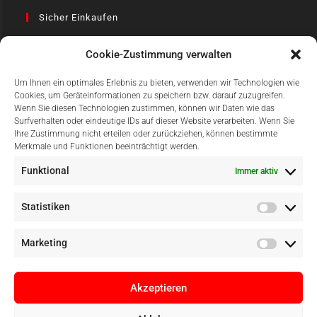
Sicher Einkaufen
Cookie-Zustimmung verwalten
Um Ihnen ein optimales Erlebnis zu bieten, verwenden wir Technologien wie
Cookies, um Geräteinformationen zu speichern bzw. darauf zuzugreifen.
Wenn Sie diesen Technologien zustimmen, können wir Daten wie das
Surfverhalten oder eindeutige IDs auf dieser Website verarbeiten. Wenn Sie
Einfach Online Bezahlen
Ihre Zustimmung nicht erteilen oder zurückziehen, können bestimmte
Merkmale und Funktionen beeinträchtigt werden.
Funktional
Immer aktiv
Statistiken
Marketing
Akzeptieren