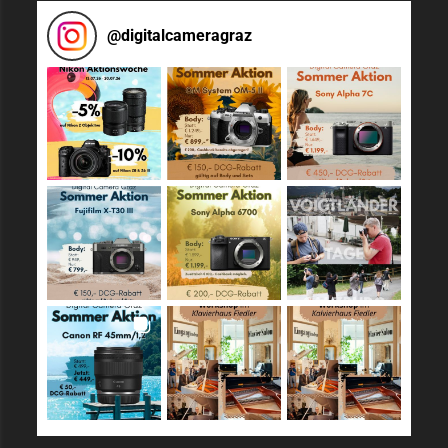
@
digitalcameragraz