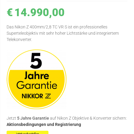
€
14.990,00
Das Nikon Z 400mm/2,8 TC VR S ist ein professionelles
Superteleobjektiv mit sehr hoher Lichtstärke und integriertem
Telekonverter.
Jetzt
5 Jahre Garantie
auf Nikon Z Objektive & Konverter sichern:
Aktionsbedingungen und Registrierung
jetzt vorbestellen