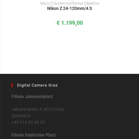
IN DEN WARENKORB
Nikon Z System-Vollformat Objektive
Nikon Z 24-120mm/4 S
€
1.199,00
Digital Camera Graz
Filiale Jakominiplatz
Jakominiplatz 5, 8010 Graz
Österreich
+43 316 82 99 00
Filiale Südtiroler Platz