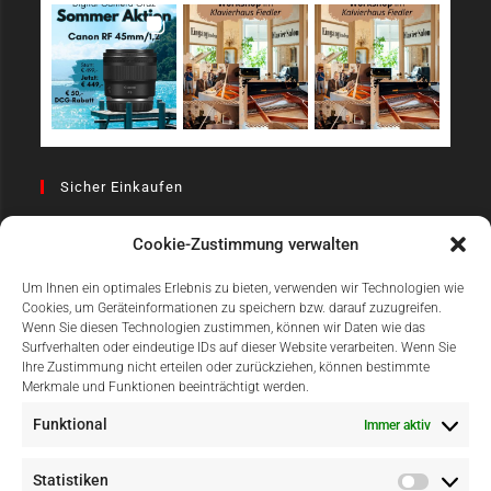
Sicher Einkaufen
Cookie-Zustimmung verwalten
Um Ihnen ein optimales Erlebnis zu bieten, verwenden wir Technologien wie
Cookies, um Geräteinformationen zu speichern bzw. darauf zuzugreifen.
Wenn Sie diesen Technologien zustimmen, können wir Daten wie das
Surfverhalten oder eindeutige IDs auf dieser Website verarbeiten. Wenn Sie
Einfach Online Bezahlen
Ihre Zustimmung nicht erteilen oder zurückziehen, können bestimmte
Merkmale und Funktionen beeinträchtigt werden.
Funktional
Immer aktiv
Statistiken