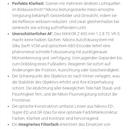
Perfekte Klarheit:
Szenen mit mehreren direkten Lichtquellen
im Bildausschnitt? Nikons leistungsstarke meso-amorphe
Vergütung bekämpft Geisterbilder und Streulicht, indem sie
die Reflexion wirksam reduziert. Und zwar gleichermaßen bei
senkrecht wie schräg auftreffendem Licht.
Unerschütterlicher AF:
Das NIKKOR Z 400 mm 1:2,8 TC VR S
macht keine halben Sachen. Nikons Autofokussystem mit
Silky Swift VCM und optischem ABS-Encoder liefert eine
phänomenal schnelle Fokussierung mit punktgenauer
Motiverkennung und -verfolgung. Vom jagenden Geparden bis
zum Dribbling eines Fußballers. Reagieren Sie sofort auf
Änderungen der Position, Ausrichtung oder Geschwindigkeit.
Der Schwerpunkt des Objektivs ist nach hinten verlagert, was
die Stabilität des Objektivs erhöht und Ihre Körperhaltung
schont. Die Abdichtung aller beweglichen Teile hält Staub und
Feuchtigkeit fern, und die Nikon-Fluorvergütung schützt die
Frontlinse.
Die optische Konstruktion umfasst Linsen aus Nikons ED-,
Super-ED und SR-Glas für eine optimale Farbfehlerkorrektur.
Farben, Klarheit und Kontrast sind hervorragend.
Ein
integriertes Filterfach
erleichtert das Einsetzen von