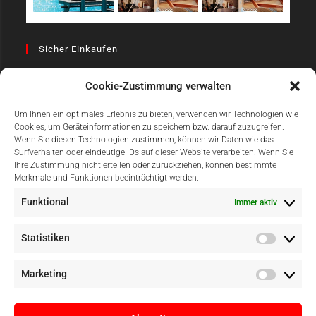
Sicher Einkaufen
Cookie-Zustimmung verwalten
Um Ihnen ein optimales Erlebnis zu bieten, verwenden wir Technologien wie
Cookies, um Geräteinformationen zu speichern bzw. darauf zuzugreifen.
Wenn Sie diesen Technologien zustimmen, können wir Daten wie das
Surfverhalten oder eindeutige IDs auf dieser Website verarbeiten. Wenn Sie
Einfach Online Bezahlen
Ihre Zustimmung nicht erteilen oder zurückziehen, können bestimmte
Merkmale und Funktionen beeinträchtigt werden.
Funktional
Immer aktiv
Statistiken
Marketing