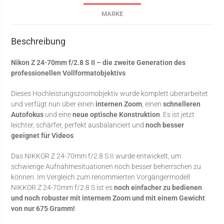
MARKE
Beschreibung
Nikon Z 24-70mm f/2.8 S II – die zweite Generation des
professionellen Vollformatobjektivs
Dieses Hochleistungszoomobjektiv wurde komplett überarbeitet
und verfügt nun über einen
internen Zoom
, einen
schnelleren
Autofokus
und eine
neue optische Konstruktion
. Es ist jetzt
leichter, schärfer, perfekt ausbalanciert und
noch besser
geeignet für Videos
.
Das NIKKOR Z 24-70mm f/2.8 S II wurde entwickelt, um
schwierige Aufnahmesituationen noch besser beherrschen zu
können. Im Vergleich zum renommierten Vorgängermodell
NIKKOR Z 24-70mm f/2.8 S ist es
noch einfacher zu bedienen
und noch robuster mit internem Zoom und mit einem Gewicht
von nur 675 Gramm!