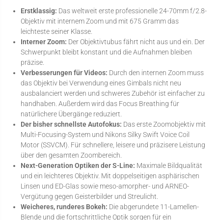
Erstklassig:
Das weltweit erste professionelle 24-70mm f/2.8-
Objektiv mit internem Zoom und mit 675 Gramm das
leichteste seiner Klasse.
Interner Zoom:
Der Objektivtubus fährt nicht aus und ein. Der
Schwerpunkt bleibt konstant und die Aufnahmen bleiben
präzise.
Verbesserungen für Videos:
Durch den internen Zoom muss
das Objektiv bei Verwendung eines Gimbals nicht neu
ausbalanciert werden und schweres Zubehör ist einfacher zu
handhaben. Außerdem wird das Focus Breathing für
natürlichere Übergänge reduziert.
Der bisher schnellste Autofokus:
Das erste Zoomobjektiv mit
Multi-Focusing-System und Nikons Silky Swift Voice Coil
Motor (SSVCM). Für schnellere, leisere und präzisere Leistung
über den gesamten Zoombereich.
Next-Generation Optiken der S-Line:
Maximale Bildqualität
und ein leichteres Objektiv. Mit doppelseitigen asphärischen
Linsen und ED-Glas sowie meso-amorpher- und ARNEO-
Vergütung gegen Geisterbilder und Streulicht.
Weicheres, runderes Bokeh:
Die abgerundete 11-Lamellen-
Blende und die fortschrittliche Optik sorgen für ein