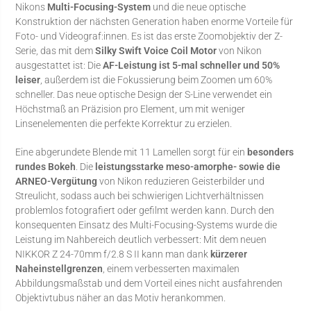
Nikons
Multi-Focusing-System
und die neue optische
Konstruktion der nächsten Generation haben enorme Vorteile für
Foto- und Videograf:innen. Es ist das erste Zoomobjektiv der Z-
Serie, das mit dem
Silky Swift Voice Coil Motor
von Nikon
ausgestattet ist: Die
AF-Leistung ist 5-mal schneller und 50%
leiser
, außerdem ist die Fokussierung beim Zoomen um 60%
schneller. Das neue optische Design der S-Line verwendet ein
Höchstmaß an Präzision pro Element, um mit weniger
Linsenelementen die perfekte Korrektur zu erzielen.
Eine abgerundete Blende mit 11 Lamellen sorgt für ein
besonders
rundes Bokeh
. Die
leistungsstarke meso-amorphe- sowie die
ARNEO-Vergütung
von Nikon reduzieren Geisterbilder und
Streulicht, sodass auch bei schwierigen Lichtverhältnissen
problemlos fotografiert oder gefilmt werden kann. Durch den
konsequenten Einsatz des Multi-Focusing-Systems wurde die
Leistung im Nahbereich deutlich verbessert: Mit dem neuen
NIKKOR Z 24-70mm f/2.8 S II kann man dank
kürzerer
Naheinstellgrenzen
, einem verbesserten maximalen
Abbildungsmaßstab und dem Vorteil eines nicht ausfahrenden
Objektivtubus näher an das Motiv herankommen.