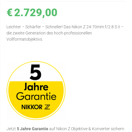
€
2.729,00
Leichter – Schärfer – Schneller! Das Nikon Z 24-70mm f/2.8 S II –
die zweite Generation des hoch-professionellen
Vollformatobjektivs.
Jetzt
5 Jahre Garantie
auf Nikon Z Objektive & Konverter sichern: