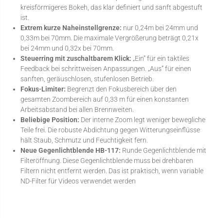
kreisförmigeres Bokeh, das klar definiert und sanft abgestuft
ist.
Extrem kurze Naheinstellgrenze:
nur 0,24m bei 24mm und
0,33m bei 70mm. Die maximale Vergrößerung beträgt 0,21x
bei 24mm und 0,32x bei 70mm.
Steuerring mit zuschaltbarem Klick:
„Ein” für ein taktiles
Feedback bei schrittweisen Anpassungen. „Aus” für einen
sanften, geräuschlosen, stufenlosen Betrieb.
Fokus-Limiter:
Begrenzt den Fokusbereich über den
gesamten Zoombereich auf 0,33 m für einen konstanten
Arbeitsabstand bei allen Brennweiten.
Beliebige Position:
Der interne Zoom legt weniger bewegliche
Teile frei. Die robuste Abdichtung gegen Witterungseinflüsse
hält Staub, Schmutz und Feuchtigkeit fern.
Neue Gegenlichtblende HB-117:
Runde Gegenlichtblende mit
Filteröffnung. Diese Gegenlichtblende muss bei drehbaren
Filtern nicht entfernt werden. Das ist praktisch, wenn variable
ND-Filter für Videos verwendet werden